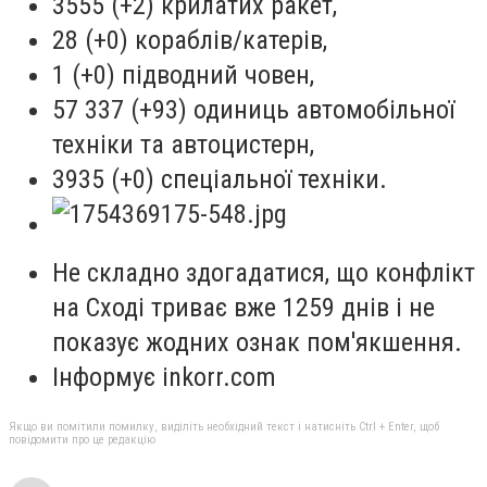
3555 (+2) крилатих ракет,
28 (+0) кораблів/катерів,
1 (+0) підводний човен,
57 337 (+93) одиниць автомобільної
техніки та автоцистерн,
3935 (+0) спеціальної техніки.
Не складно здогадатися, що конфлікт
на Сході триває вже 1259 днів і не
показує жодних ознак пом'якшення.
Інформує inkorr.com
Якщо ви помітили помилку, виділіть необхідний текст і натисніть Ctrl + Enter, щоб
повідомити про це редакцію