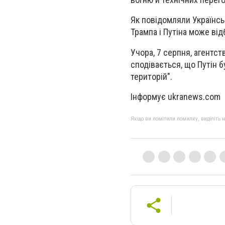
Як повідомляли Українсь
Трампа і Путіна може ві
Учора, 7 серпня, агентс
сподівається, що Путін 
територій".
Інформує ukranews.com
Якщо ви помітили помилку, виділіть нео