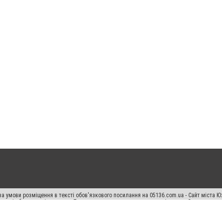
а умови розміщення в тексті обов'язкового посилання на 05136.com.ua - Сайт міста Ю
 тексті або в якості джерела. Порушення виняткових прав переслідується Законом.
ський спецпроєкт", "Політичні новини", "Пресреліз", "PR", "Офіційно", "Політична рек