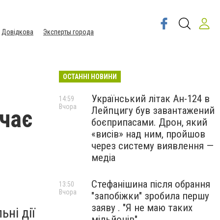
Довідкова
Эксперты города
ОСТАННІ НОВИНИ
Український літак Ан-124 в
14:59
Вчора
Лейпцигу був завантажений
чає
боєприпасами. Дрон, який
«висів» над ним, пройшов
через систему виявлення —
медіа
Стефанішина після обрання
13:50
Вчора
"запобіжки" зробила першу
заяву . "Я не маю таких
ні дії
мільйонів"