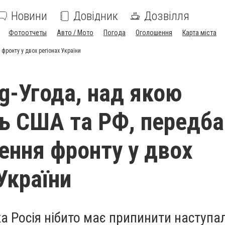
Новини
Довідник
Дозвілля
Фотоотчеты
Авто / Мото
Погода
Оголошення
Карта міста
фронту у двох регіонах України
g-Угода, над якою
 США та РФ, передба
ння фронту у двох
України
а Росія нібито має припинити наступаль