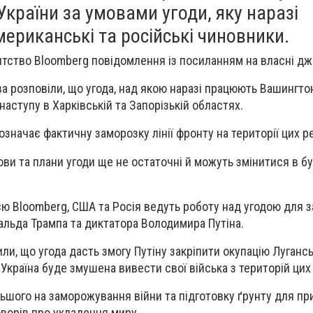
 України за умовами угоди, яку наразі
ериканські та російські чиновники.
нтство Bloomberg повідомлення із посиланням на власні дж
а розповіли, що угода, над якою наразі працюють Вашингто
аступу в Харківській та Запорізькій областях.
значає фактичну заморозку лінії фронту на території цих ре
ви та плани угоди ще не остаточні й можуть змінитися в б
єю Bloomberg, США та Росія ведуть роботу над угодою для 
альда Трампа та диктатора Володимира Путіна.
и, що угода дасть змогу Путіну закріпити окупацію Лугансь
 Україна буде змушена вивести свої війська з територій цих 
ьшого на заморожування війни та підготовку ґрунту для п
оворів про укладення миру.