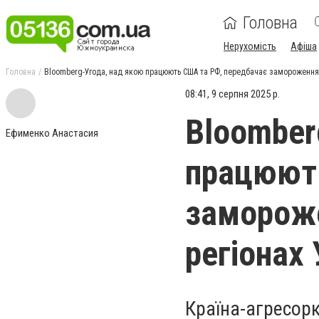
Головна
Нерухомість
Афіша
Головна
Bloomberg-Угода, над якою працюють США та РФ, передбачає замороження 
08:41, 9 серпня 2025 р.
Bloomber
Ефименко Анастасия
працюють
замороже
регіонах 
Країна-агресорк