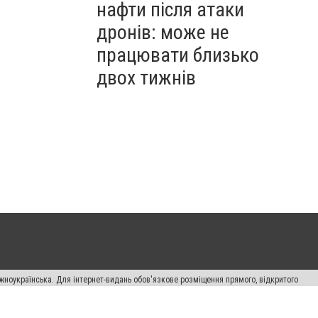
нафти після атаки
дронів: може не
працювати близько
двох тижнів
жноукраїнська. Для інтернет-видань обов'язкове розміщення прямого, відкритого
лама" публікуються на правах реклами.