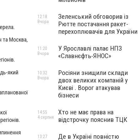
Зеленський обговорив із
12:18
Вчора
Рютте постачання ракет-
ерела.
перехоплювачів для України
н та Москва,
У Ярославлі палає НПЗ
11:20
Вчора
«Славнєфть-ЯНОС»
гіонів.
удь-який
Росіяни знищили склади
10:32
Вчора
двох великих компаній у
Києві . Ворог атакував
запланованої
бізнеси
Хто не має права на
кої
14:55
4 серпня
відстрочку пояснив ТЦК
регіонів.
рипинення
Де в Україні повністю
13:27