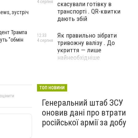
4 серпня
скасували готівку в
транспорті . QR-квитки
ews, зустріч
дають збій
дент Трампа
Як правильно зібрати
12:33
уть "обмін
4 серпня
тривожну валізу . До
укриття — лише
найнеобхідніше
ТОП НОВИНИ
 оцінити
Генеральний штаб ЗСУ
оновив дані про втрати
російської армії за добу