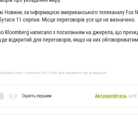
кі Новини, за інформацією американського телеканалу Fox N
дбутися 11 серпня. Місце переговорів усе ще не визначено.
тво Bloomberg написало з посиланням на джерела, що прези
буде відкритий для переговорів, якщо на них обговорюватим
бхідний текст і натисніть Ctrl + Enter, щоб повідомити про це редакцію
0,0
Оцініть першим
Авторизуйтесь
, щоб