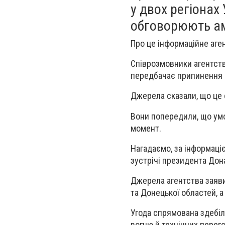
у двох регіонах
обговорюють ам
Про це інформаційне аге
Співрозмовники агентств
передбачає припинення н
Джерела сказали, що це о
Вони попередили, що умо
момент.
Нагадаємо, за інформаці
зустрічі президента Дон
Джерела агентства заявил
та Донецької областей, а
Угода спрямована здебіл
вогню й технічних перег