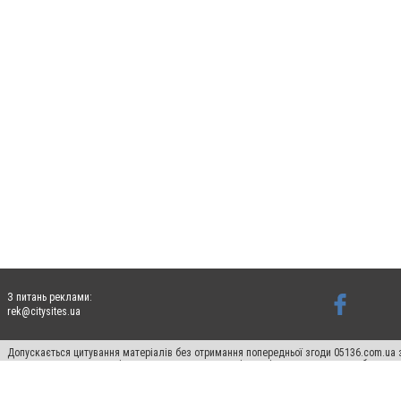
З питань реклами:
rek@citysites.ua
Допускається цитування матеріалів без отримання попередньої згоди 05136.com.ua з
для пошукових систем гіперпосилання на цитовані статті не нижче другого абзацу в
Матеріали з плашками "Новини компаній", "Промо", "Партнерський матеріал", "Партнер