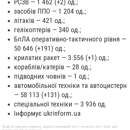
РСЗВ — 1 462 (+2) од.;
засобів ППО — 1 204 од.;
літаків — 421 од.;
гелікоптерів — 340 од.;
БпЛА оперативно-тактичного рівня —
50 646 (+191) од.;
крилатих ракет — 3 556 (+1) од.;
кораблів/катерів — 28 од.;
підводних човнів — 1 од.;
автомобільної техніки та автоцистерн
— 58 113 (+131) од.;
спеціальної техніки — 3 936 од.
Інформує ukrinform.ua
Якщо ви помітили помилку, виділіть необхідний текст і натисніть Ctrl + Enter, щоб