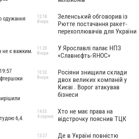
Зеленський обговорив із
12:18
го одужання
Вчора
Рютте постачання ракет-
перехоплювачів для України
У Ярославлі палає НПЗ
11:20
н не є важким.
Вчора
«Славнєфть-ЯНОС»
19:57
Росіяни знищили склади
10:32
Вчора
 афтершоки
двох великих компаній у
Києві . Ворог атакував
бізнеси
 вирішили
Хто не має права на
14:55
4 серпня
тудою 6,4.
відстрочку пояснив ТЦК
Де в Україні повністю
13:27