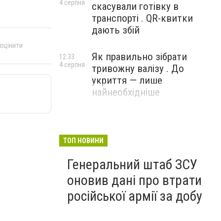
4 серпня
скасували готівку в
транспорті . QR-квитки
дають збій
 оцінити
Як правильно зібрати
12:33
4 серпня
тривожну валізу . До
укриття — лише
найнеобхідніше
ТОП НОВИНИ
Генеральний штаб ЗСУ
оновив дані про втрати
російської армії за добу