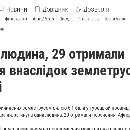
Новини
Довідник
Дозвілля
Фотоотчеты
Авто / Мото
Погода
Оголошення
Карта міста
ині
 людина, 29 отримали
я внаслідок землетрус
і
ричинених землетрусом силою 6,1 бала у турецькій провінції
 країни, загинула одна людина, 29 отримали поранення. Афт
форм з посиланням на повідомлення міністра внутрішніх с