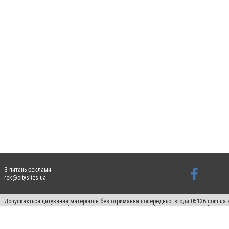
З питань реклами:
rek@citysites.ua
Допускається цитування матеріалів без отримання попередньої згоди 05136.com.ua з
для пошукових систем гіперпосилання на цитовані статті не нижче другого абзацу в
Матеріали з плашками "Новини компаній", "Промо", "Партнерський матеріал", "Партнер