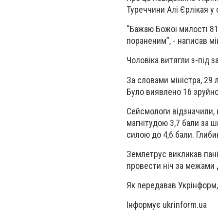
Туреччини Алі Єрлікая у 
“Бажаю Божої милості 81
пораненим”, - написав мі
Чоловіка витягли з-під з
За словами міністра, 29
Було виявлено 16 зруйно
Сейсмологи відзначили, 
магнітудою 3,7 бали за 
силою до 4,6 бали. Глиби
Землетрус викликав пані
провести ніч за межами д
Як передавав Укрінформ,
Інформує ukrinform.ua