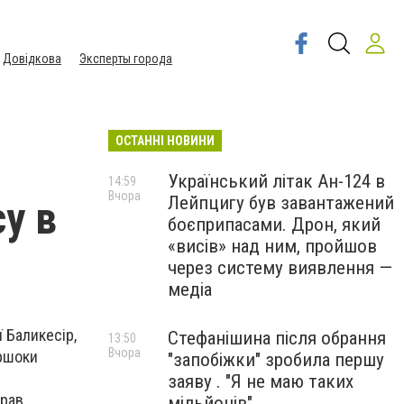
Довідкова
Эксперты города
ОСТАННІ НОВИНИ
Український літак Ан-124 в
14:59
Вчора
Лейпцигу був завантажений
у в
боєприпасами. Дрон, який
«висів» над ним, пройшов
через систему виявлення —
медіа
 Баликесір,
Стефанішина після обрання
13:50
Вчора
ершоки
"запобіжки" зробила першу
заяву . "Я не маю таких
прав
мільйонів"