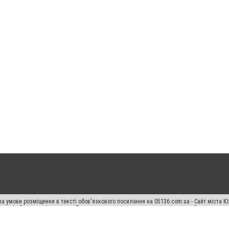
а умови розміщення в тексті обов'язкового посилання на 05136.com.ua - Сайт міста Ю
 тексті або в якості джерела. Порушення виняткових прав переслідується Законом.
ський спецпроєкт", "Політичні новини", "Пресреліз", "PR", "Офіційно", "Політична рек