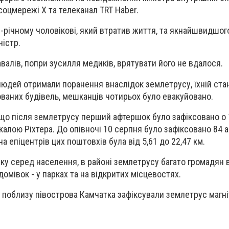
соцмережі Х та телеканал TRT Haber.
-річному чоловікові, який втратив життя, та якнайшвидшо
ністр.
авалів, попри зусилля медиків, врятувати його не вдалося.
 людей отримали поранення внаслідок землетрусу, їхній ста
ваних будівель, мешканців чотирьох було евакуйовано.
що після землетрусу перший афтершок було зафіксовано о 
шкалою Ріхтера. До опівночі 10 серпня було зафіксовано 84
на епіцентрів цих поштовхів була від 5,61 до 22,47 км.
ку серед населення, в районі землетрусу багато громадян
омівок - у парках та на відкритих місцевостях.
 поблизу півострова Камчатка зафіксували землетрус магні