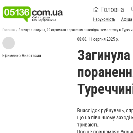
Головна
Нерухомість
Афіша
Головна
Загинула людина, 29 отримали поранення внаслідок землетрусу в Туречч
08:06, 11 серпня 2025 р.
Загинула
Ефименко Анастасия
пораненн
Туреччин
Внаслідок руйнувань, сп
що на північному заході
тривають.
Про це повідомляє Укрін