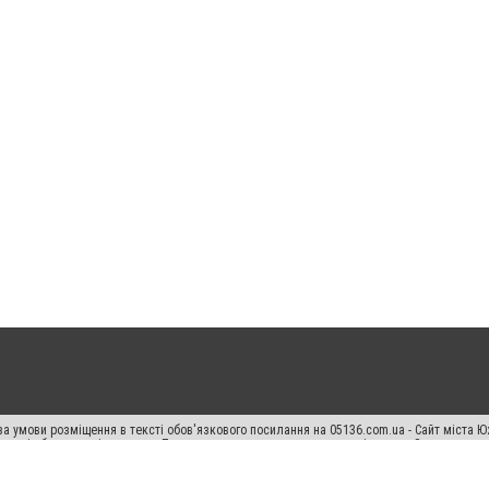
а умови розміщення в тексті обов'язкового посилання на 05136.com.ua - Сайт міста Ю
 тексті або в якості джерела. Порушення виняткових прав переслідується Законом.
ський спецпроєкт", "Політичні новини", "Пресреліз", "PR", "Офіційно", "Політична рек