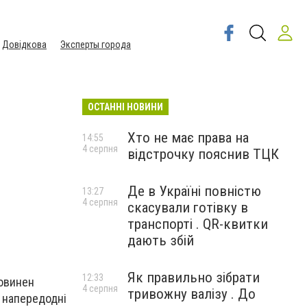
Довідкова
Эксперты города
ОСТАННІ НОВИНИ
Хто не має права на
14:55
4 серпня
відстрочку пояснив ТЦК
Де в Україні повністю
13:27
4 серпня
скасували готівку в
транспорті . QR-квитки
дають збій
Як правильно зібрати
12:33
повинен
4 серпня
тривожну валізу . До
в напередодні