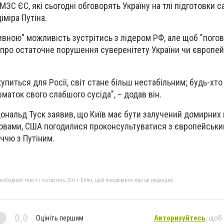
 МЗС ЄС, які сьогодні обговорять Україну на тлі підготовки с
міра Путіна.
вною" можливість зустрітись з лідером РФ, але щоб "пого
е про остаточне порушення суверенітету України чи європей
упиться для Росії, світ стане більш нестабільним; будь-хт
маток свого слабшого сусіда", – додав він.
Дональд
Туск заявив, що Київ має бути залучений до
мирних 
ловами, США
погодилися проконсультуватися з європейськ
ччю з Путіним.
бхідний текст і натисніть Ctrl + Enter, щоб повідомити про це редакцію
0,0
Оцініть першим
Авторизуйтесь
, щоб