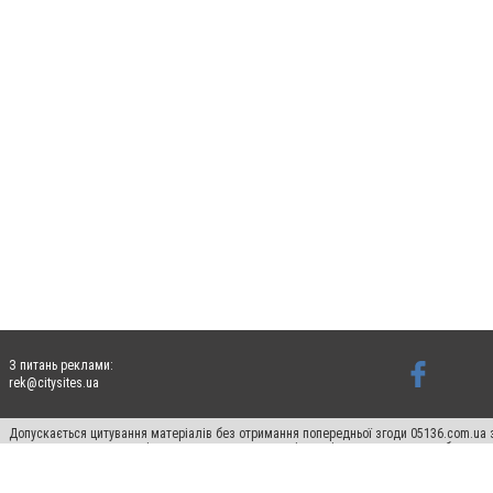
З питань реклами:
rek@citysites.ua
Допускається цитування матеріалів без отримання попередньої згоди 05136.com.ua з
для пошукових систем гіперпосилання на цитовані статті не нижче другого абзацу в
Матеріали з плашками "Новини компаній", "Промо", "Партнерський матеріал", "Партнер