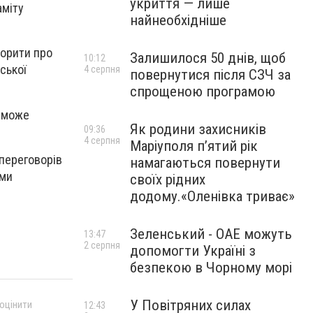
укриття — лише
аміту
найнеобхідніше
ворити про
Залишилося 50 днів, щоб
10:12
ської
4 серпня
повернутися після СЗЧ за
спрощеною програмою
о може
Як родини захисників
09:36
4 серпня
Маріуполя пʼятий рік
переговорів
намагаються повернути
ими
своїх рідних
додому.«Оленівка триває»
Зеленський - ОАЕ можуть
13:47
2 серпня
допомогти Україні з
безпекою в Чорному морі
У Повітряних силах
 оцінити
12:43