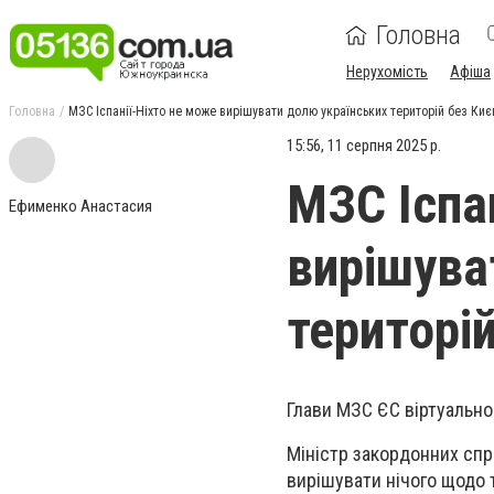
Головна
Нерухомість
Афіша
Головна
МЗС Іспанії-Ніхто не може вирішувати долю українських територій без Киє
15:56, 11 серпня 2025 р.
МЗС Іспа
Ефименко Анастасия
вирішува
територі
Глави МЗС ЄС віртуально 
Міністр закордонних спр
вирішувати нічого щодо т