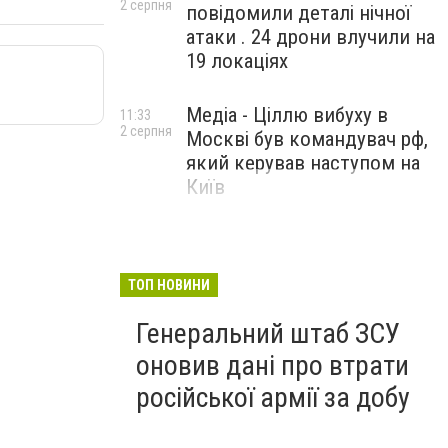
2 серпня
повідомили деталі нічної
атаки . 24 дрони влучили на
19 локаціях
Медіа - Ціллю вибуху в
11:33
2 серпня
Москві був командувач рф,
який керував наступом на
Київ
ТОП НОВИНИ
Генеральний штаб ЗСУ
оновив дані про втрати
російської армії за добу