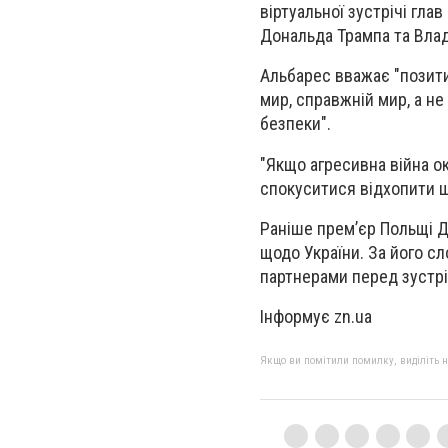
віртуальної зустрічі глав
Дональда Трампа та Владі
Альбарес вважає "позити
мир, справжній мир, а н
безпеки".
"Якщо агресивна війна ок
спокуситися відхопити ш
Раніше премʼєр Польщі 
щодо України. За його с
партнерами перед зустрі
Інформує zn.ua
Якщо ви помітили помилку, виділіть нео