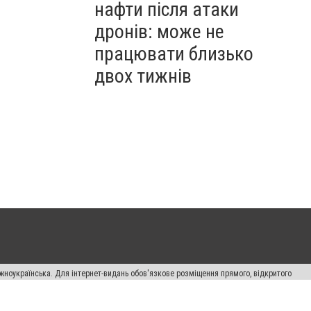
нафти після атаки
дронів: може не
працювати близько
двох тижнів
жноукраїнська. Для інтернет-видань обов'язкове розміщення прямого, відкритого
лама" публікуються на правах реклами.