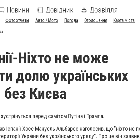
Новини
Довідник
Дозвілля
Фотоотчеты
Авто / Мото
Погода
Оголошення
Карта міста
ва
нії-Ніхто не може
ти долю українських
й без Києва
зустрінуться перед самітом Путіна і Трампа.
ав Іспанії Хосе Мануель Альбарес наголосив, що "ніхто не 
ериторії України без українського уряду". Про це він заяви