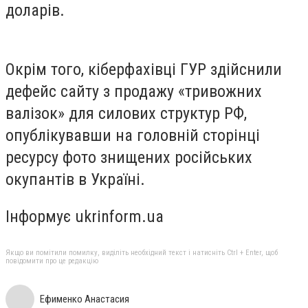
доларів.
Окрім того, кіберфахівці ГУР здійснили
дефейс сайту з продажу «тривожних
валізок» для силових структур РФ,
опублікувавши на головній сторінці
ресурсу фото знищених російських
окупантів в Україні.
Інформує ukrinform.ua
Якщо ви помітили помилку, виділіть необхідний текст і натисніть Ctrl + Enter, щоб
повідомити про це редакцію
Ефименко Анастасия