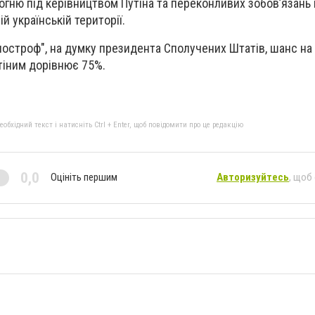
гню під керівництвом Путіна та переконливих зобов’язань
й українській території.
построф", на думку президента Сполучених Штатів, шанс на
утіним дорівнює 75%.
бхідний текст і натисніть Ctrl + Enter, щоб повідомити про це редакцію
0,0
Оцініть першим
Авторизуйтесь
, щоб