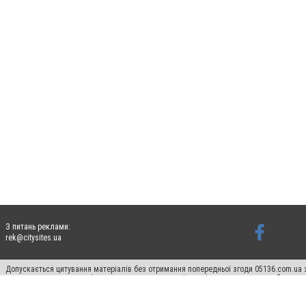
З питань реклами:
rek@citysites.ua
Допускається цитування матеріалів без отримання попередньої згоди 05136.com.ua з
для пошукових систем гіперпосилання на цитовані статті не нижче другого абзацу в
Матеріали з плашками "Новини компаній", "Промо", "Партнерський матеріал", "Партнер