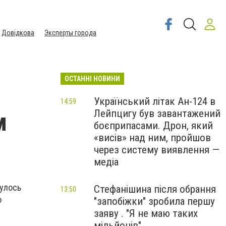
Довідкова
Эксперты города
ОСТАННІ НОВИНИ
Український літак Ан-124 в
14:59
Лейпцигу був завантажений
м
боєприпасами. Дрон, який
«висів» над ним, пройшов
через систему виявлення —
медіа
булось
Стефанішина після обрання
13:50
о
"запобіжки" зробила першу
заяву . "Я не маю таких
мільйонів"