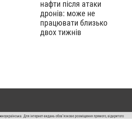
нафти після атаки
дронів: може не
працювати близько
двох тижнів
жноукраїнська. Для інтернет-видань обов'язкове розміщення прямого, відкритого
лама" публікуються на правах реклами.