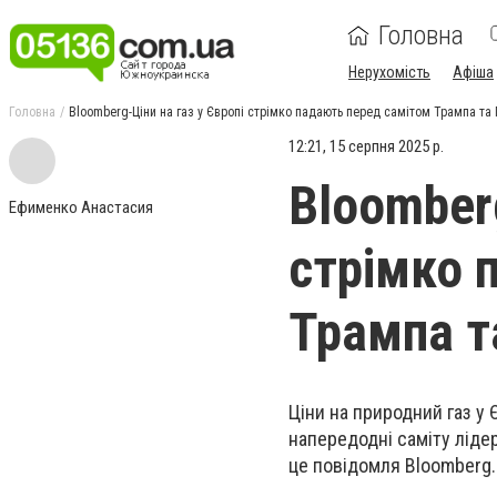
Головна
Нерухомість
Афіша
Головна
Bloomberg-Ціни на газ у Європі стрімко падають перед самітом Трампа та 
12:21, 15 серпня 2025 р.
Bloomberg
Ефименко Анастасия
стрімко 
Трампа т
Ціни на природний газ у
напередодні саміту ліде
це повідомля Bloomberg.