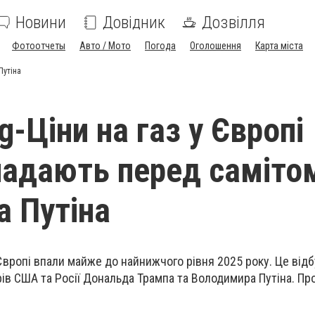
Новини
Довідник
Дозвілля
Фотоотчеты
Авто / Мото
Погода
Оголошення
Карта міста
Путіна
-Ціни на газ у Європі
падають перед саміто
а Путіна
 Європі впали майже до найнижчого рівня 2025 року. Це від
рів США та Росії Дональда Трампа та Володимира Путіна. Пр