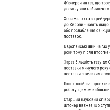
Ф'ючерси на газ, що тор
досягнувши найнижчого р
Хоча мало хто з трейдер
до Європи - навіть якщо
або послаблення санкцій
поставок.
Європейські ціни на газ 
роки тому після вторгнен
Зараз більшість газу до 
поставки минулого року 
поставки з великими пок
Якщо російські проекти з
роботу, це може збільшит
Старший науковий співр
Штойер вважає, що ступі