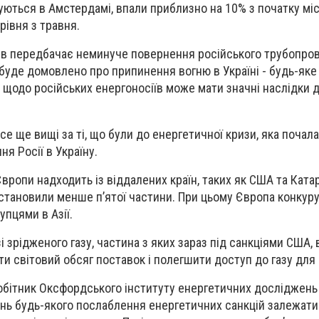
гуються в Амстердамі, впали приблизно на 10% з початку міс
івня з травня.
ів передбачає неминуче повернення російського трубопров
 буде домовлено про припинення вогню в Україні - будь-як
 щодо російських енергоносіїв може мати значні наслідки 
усе ще вищі за ті, що були до енергетичної кризи, яка почал
ня Росії в Україну.
Європи надходить із віддалених країн, таких як США та Катар
становили менше п’ятої частини. При цьому Європа конкурує
упцями в Азії.
і зрідженого газу, частина з яких зараз під санкціями США,
и світовий обсяг поставок і полегшити доступ до газу для 
обітник Оксфордського інституту енергетичних досліджень
нь будь-якого послаблення енергетичних санкцій залежати