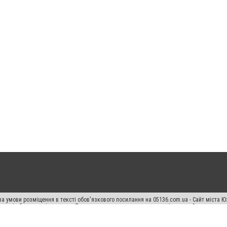
а умови розміщення в тексті обов'язкового посилання на 05136.com.ua - Сайт міста Ю
 тексті або в якості джерела. Порушення виняткових прав переслідується Законом.
ський спецпроєкт", "Політичні новини", "Пресреліз", "PR", "Офіційно", "Політична рек