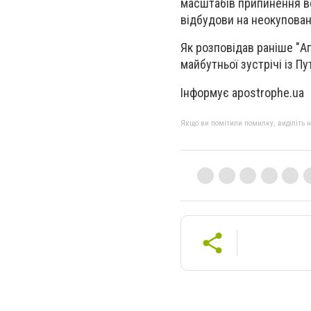
масштабів припинення во
відбудови на неокуповані
Як розповідав раніше "А
майбутньої зустрічі із П
Інформує apostrophe.ua
Якщо ви помітили помилку, виділіть нео