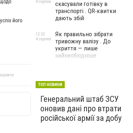
 щодо
4 серпня
скасували готівку в
транспорті . QR-квитки
дають збій
 успіх
його
Як правильно зібрати
12:33
4 серпня
тривожну валізу . До
укриття — лише
найнеобхідніше
 оцінити
ТОП НОВИНИ
Генеральний штаб ЗСУ
оновив дані про втрати
російської армії за добу