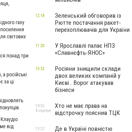
яця,
Зеленський обговорив із
12:18
Рютте постачання ракет-
ідного газу
перехоплювачів для України
е посилення
для світових
У Ярославлі палає НПЗ
11:20
«Славнєфть-ЯНОС»
ася понад три
Росіяни знищили склади
10:32
, а російські
двох великих компаній у
 за ці
Києві . Ворог атакував
бізнеси
 відновлять
Хто не має права на
14:55
покупців.
4 серпня
відстрочку пояснив ТЦК
 Клаудіо
ме від
Де в Україні повністю
13:27