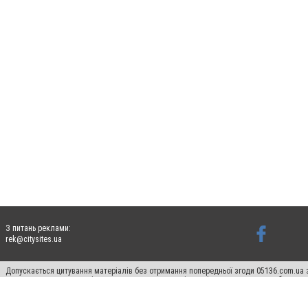
З питань реклами:
rek@citysites.ua
Допускається цитування матеріалів без отримання попередньої згоди 05136.com.ua з
для пошукових систем гіперпосилання на цитовані статті не нижче другого абзацу в
Матеріали з плашками "Новини компаній", "Промо", "Партнерський матеріал", "Партнер