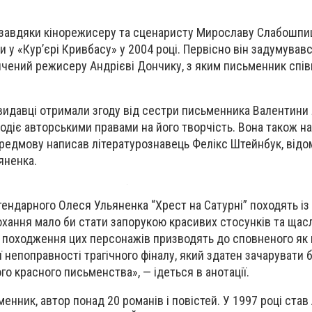
х завдяки кінорежисеру та сценаристу Мирославу Слабошпи
 у «Кур’єрі Кривбасу» у 2004 році. Первісно він задумував
вячений режисеру Андрієві Дончику, з яким письменник спі
 видавці отримали згоду від сестри письменника Валентини 
одіє авторськими правами на його творчість. Вона також н
редмову написав літературознавець Фелікс Штейнбук, відо
яненка.
егендарного Олеся Ульяненка “Хрест на Сатурні” походять і
кохання мало би стати запорукою красивих стосунків та щасл
 походження цих персонажів призводять до сповненого як 
ої непоправності трагічного фіналу, який здатен зачарувати 
о красного письменства», — ідеться в анотації.
енник, автор понад 20 романів і повістей. У 1997 році ста