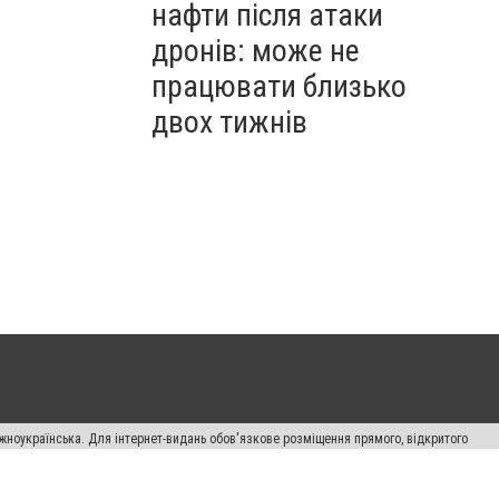
нафти після атаки
дронів: може не
працювати близько
двох тижнів
жноукраїнська. Для інтернет-видань обов'язкове розміщення прямого, відкритого
лама" публікуються на правах реклами.