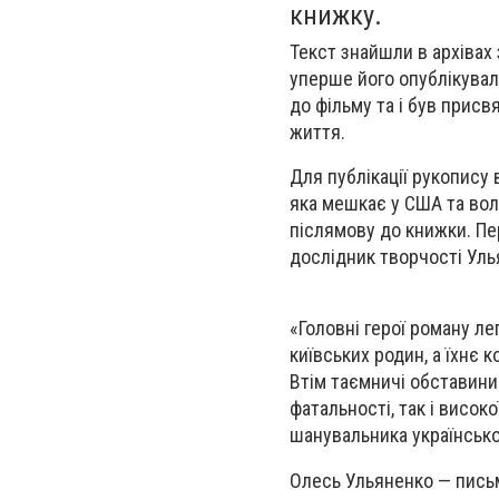
книжку.
Текст знайшли в архіва
уперше його опублікували
до фільму та і був прис
життя.
Для публікації рукопису
яка мешкає у США та вол
післямову до книжки. Пе
дослідник творчості Уль
«Головні герої роману л
київських родин, а їхнє 
Втім таємничі обставини
фатальності, так і висок
шанувальника українськог
Олесь Ульяненко
— письм