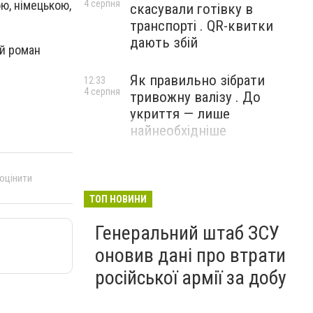
ою, німецькою,
4 серпня
скасували готівку в
транспорті . QR-квитки
дають збій
ий роман
Як правильно зібрати
12:33
4 серпня
тривожну валізу . До
укриття — лише
найнеобхідніше
 оцінити
ТОП НОВИНИ
Генеральний штаб ЗСУ
оновив дані про втрати
російської армії за добу