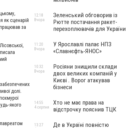
цькому,
Зеленський обговорив із
12:18
ся як сценарій
Вчора
Рютте постачання ракет-
впрацював за
перехоплювачів для України
У Ярославлі палає НПЗ
11:20
Лісовської,
Вчора
«Славнєфть-ЯНОС»
аписала
мий
Росіяни знищили склади
10:32
Вчора
двох великих компаній у
Києві . Ворог атакував
з забезпечених
бізнеси
ивої долі.
похмурої
Хто не має права на
14:55
будь-якого
4 серпня
відстрочку пояснив ТЦК
в лавреатом
Де в Україні повністю
13:27