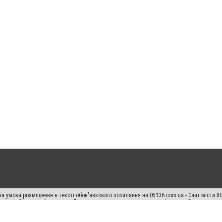
а умови розміщення в тексті обов'язкового посилання на 05136.com.ua - Сайт міста Ю
 тексті або в якості джерела. Порушення виняткових прав переслідується Законом.
ський спецпроєкт", "Політичні новини", "Пресреліз", "PR", "Офіційно", "Політична рек