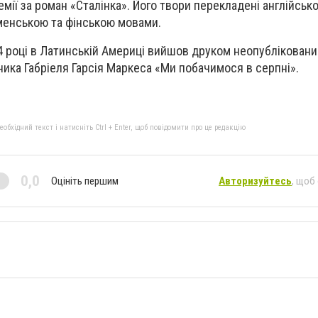
мії за роман «Сталінка». Його твори перекладені англійськ
менською та фінською мовами.
4 році в Латинській Америці вийшов друком неопублікован
ика Габріеля Гарсія Маркеса «Ми побачимося в серпні».
бхідний текст і натисніть Ctrl + Enter, щоб повідомити про це редакцію
0,0
Оцініть першим
Авторизуйтесь
, щоб