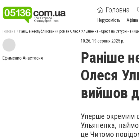
Головна
Нерухомість
Афіша
Головна
Раніше неопублікований роман Олеся Ульяненка «Хрест на Сатурні» вийш
10:26, 19 серпня 2025 р.
Раніше н
Ефименко Анастасия
Олеся Ул
вийшов 
Уперше окремим в
Ульяненка, наймо
це Читомо повідо