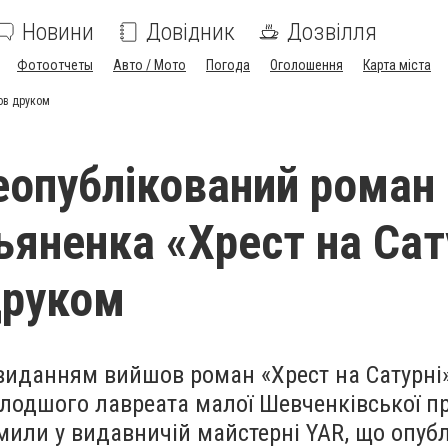
Новини
Довідник
Дозвілля
Фотоотчеты
Авто / Мото
Погода
Оголошення
Карта міста
ов друком
еопублікований роман
ьяненка «Хрест на Сат
друком
иданням вийшов роман «Хрест на Сатурні
лодшого лавреата малої Шевченківської пр
мили у видавничій майстерні YAR, що опуб