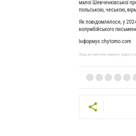
малої Шевченківської пре
польською, чеською, вір
Як повідомлялося, у 202
колумбійського письменн
Інформує chytomo.com
Якщо ви помітили помилку, виділіть нео