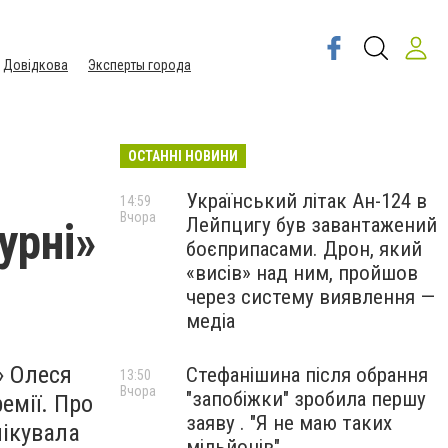
Довідкова
Эксперты города
ОСТАННІ НОВИНИ
Український літак Ан-124 в
14:59
Вчора
Лейпцигу був завантажений
урні»
боєприпасами. Дрон, який
«висів» над ним, пройшов
через систему виявлення —
медіа
» Олеся
Стефанішина після обрання
13:50
Вчора
"запобіжки" зробила першу
емії. Про
заяву . "Я не маю таких
лікувала
мільйонів"