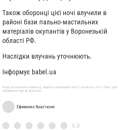
Також оборонці цієї ночі влучили в
районі бази пально-мастильних
матеріалів окупантів у Воронезькій
області РФ.
Наслідки влучань уточнюють.
Інформує babel.ua
Якщо ви помітили помилку, виділіть необхідний текст і натисніть Ctrl + Enter, щоб
повідомити про це редакцію
Ефименко Анастасия
0,0