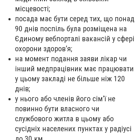
місцевості;
посада має бути серед тих, що
понад
90 днів
поспіль була розміщена на
Єдиному вебпорталі вакансій у сфері
охорони здоров’я;
на момент подання заяви лікар чи
інший медпрацівник має працювати
у цьому закладі не більше ніж
120
днів
;
у нього або членів його сім’ї не
повинно бути власного чи
службового житла в цьому або
сусідніх населених пунктах у радіусі
до
30 км
.