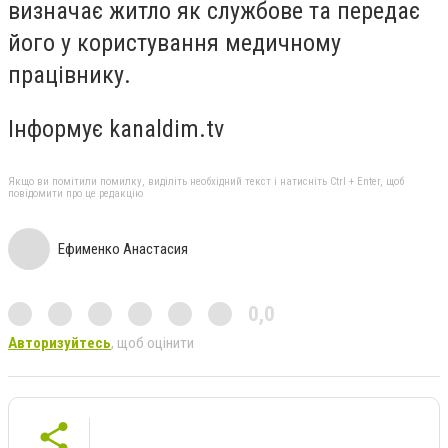
визначає житло як службове та передає
його у користування медичному
працівнику.
Інформує kanaldim.tv
Якщо ви помітили помилку, виділіть необхідний текст і натисніть Ctrl + Enter, щоб
повідомити про це редакцію
Ефименко Анастасия
0,0
Авторизуйтесь
, щоб оцінити