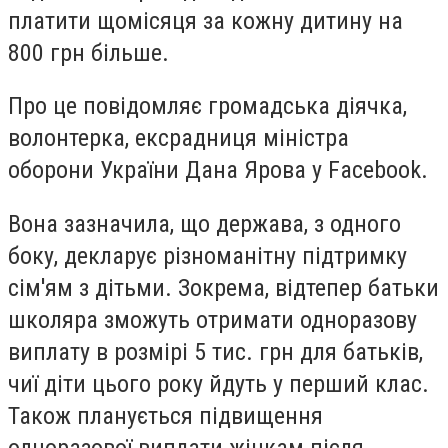
платити
щомісяця
за
кожн
у
дитин
у
на
800 грн
більше.
Про це
по
відомляє
громадськ
а
діячк
а
,
волонтерк
а
, ексрадниц
я
міністра
оборони України Дан
а
Яров
а
у Facebook.
Вона
зазначила, що держава, з одного
боку, декларує різноманітну підтримку
сім'ям з дітьми. Зокрема, відтепер батьки
школяра зможуть отримати одноразову
виплату в розмірі 5 тис. грн для батьків,
чиї діти цього року йдуть у перший клас.
Також планується підвищення
одноразової виплати жінкам після