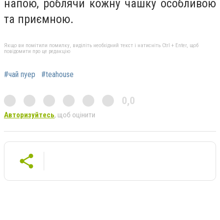
напою, роблячи кожну чашку особливою
та приємною.
Якщо ви помітили помилку, виділіть необхідний текст і натисніть Ctrl + Enter, щоб
повідомити про це редакцію
#чай пуер
#teahouse
0,0
Авторизуйтесь
, щоб оцінити