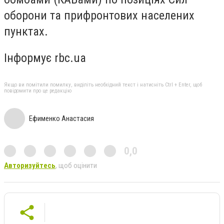
оборони та прифронтових населених
пунктах.
Інформує rbc.ua
Якщо ви помітили помилку, виділіть необхідний текст і натисніть Ctrl + Enter, щоб
повідомити про це редакцію
Ефименко Анастасия
0,0
Авторизуйтесь
, щоб оцінити