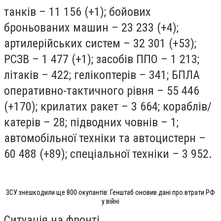
танків – 11 156 (+1); бойових
броньованих машин – 23 233 (+4);
артилерійських систем – 32 301 (+53);
РСЗВ – 1 477 (+1); засобів ППО – 1 213;
літаків – 422; гелікоптерів – 341; БПЛА
оперативно-тактичного рівня – 55 446
(+170); крилатих ракет – 3 664; кораблів/
катерів – 28; підводних човнів – 1;
автомобільної техніки та автоцистерн –
60 488 (+89); спеціальної техніки – 3 952.
ЗСУ знешкодили ще 800 окупантів: Генштаб оновив дані про втрати РФ
у війні
Ситуація на фронті