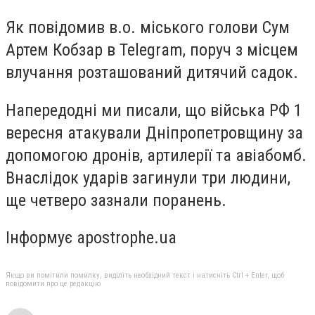
Як повідомив в.о. міського голови Сум
Артем Кобзар в Telegram, поруч з місцем
влучання розташований дитячий садок.
Напередодні ми писали, що війська РФ 1
вересня атакували Дніпропетровщину за
допомогою дронів, артилерії та авіабомб.
Внаслідок ударів загинули три людини,
ще четверо зазнали поранень.
Інформує apostrophe.ua
Якщо ви помітили помилку, виділіть необхідний текст і натисніть Ctrl + Enter, щоб
повідомити про це редакцію