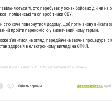
у звільняються ті, хто перебуває у зонах бойових дій чи на 
кові, поліцейські та співробітники СБУ.
дністю хоче повернутися додому, щоб потім знову виїхати з
язаний пройти перекомісію у визначений йому термін.
 може з’явитися на огляд, передбачена заочна процедура: сі
тан здоров’я в електронному вигляді на ОПФЛ.
бхідний текст і натисніть Ctrl + Enter, щоб повідомити про це редакцію
0,0
Оцініть першим
Авторизуйтесь
, щоб