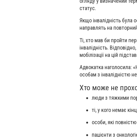
огляду у визначений терм
статус.
Якщо інвалідність була 
направлять на повторний
Ті, хто мав би пройти пе
інвалідність. Відповідно
мобілізації на цій підстав
Адвокатка наголосила: «Н
особам з інвалідністю н
Хто може не прох
люди з тяжкими по
ті, у кого немає кін
особи, які повністю
пацієнти з онколог