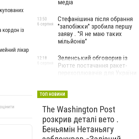
медіа
окупованих
Стефанішина після обрання
13:50
6 серпня
"запобіжки" зробила першу
а кордон із
заяву . "Я не маю таких
мільйонів"
мейний лікар
Зеленський обговорив із
12:18
6 серпня
Рютте постачання ракет-
перехоплювачів для України
ТОП НОВИНИ
 оцінити
The Washington Post
розкрив деталі вето .
Беньямін Нетаньягу