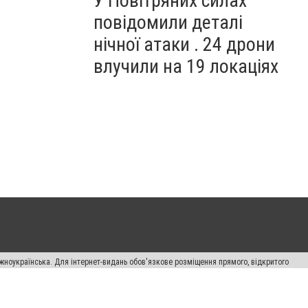
У Повітряних силах
повідомили деталі
нічної атаки . 24 дрони
влучили на 19 локаціях
жноукраїнська. Для інтернет-видань обов'язкове розміщення прямого, відкритого
лама" публікуються на правах реклами.