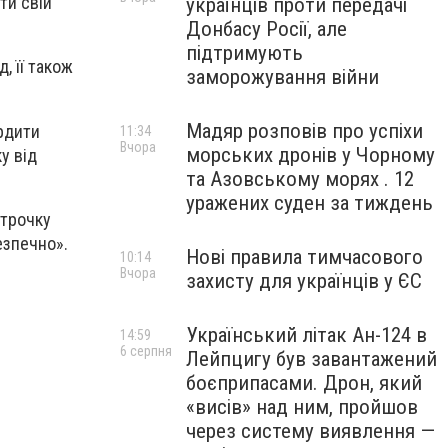
ти свій
українців проти передачі
Донбасу Росії, але
підтримують
, її також
заморожування війни
Мадяр розповів про успіхи
ердити
11:34
Вчора
морських дронів у Чорному
у від
та Азовському морях . 12
уражених суден за тиждень
строчку
езпечно».
Нові правила тимчасового
10:14
Вчора
захисту для українців у ЄС
Український літак Ан-124 в
14:59
6 серпня
Лейпцигу був завантажений
боєприпасами. Дрон, який
«висів» над ним, пройшов
через систему виявлення —