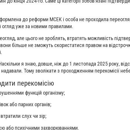
ін до кінця 2024-го. Саме ці категорії зобов’язані підтверди
оформлена до реформи МСЕК і особа не проходила переогляд
 огляд уже за новими правилами.
реогляд, але цього не зроблять, втратять можливість підтв
, вони більше не зможуть скористатися правом на відстрочк
і.
аскільки я знаю, довше, ніж до 1 листопада 2025 року, від
е надавали. Тому зволікати з проходженням перекомісії неб
одити перекомісію
рушеннями функцій організму;
цівок або парних органів;
 втратили слух чи зір;
ією або психічними захворюваннями.