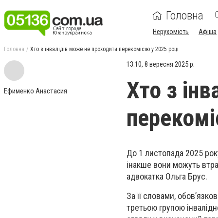
Головна
Нерухомість
Афіша
Головна
Хто з інвалідів може не проходити перекомісію у 2025 році
13:10, 8 вересня 2025 р.
Хто з ін
Ефименко Анастасия
перекомі
До 1 листопада 2025 року
інакше вони можуть втрат
адвокатка Ольга Брус.
За її словами, обов’язко
третьою групою інвалідн