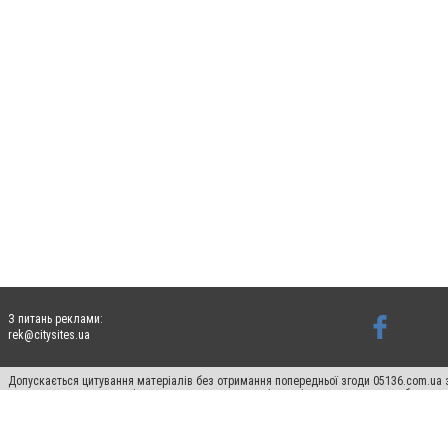
З питань реклами:
rek@citysites.ua
Допускається цитування матеріалів без отримання попередньої згоди 05136.com.ua з
для пошукових систем гіперпосилання на цитовані статті не нижче другого абзацу в
Матеріали з плашками "Новини компаній", "Промо", "Партнерський матеріал", "Партнер