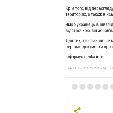
Крім того, від переогляд
територіях, а також війсь
Якщо українець із інвалі
відстрочкою, він зобов’
Для тих, хто фізично не
передає документи про с
Інформує nenka.info
Якщо ви помітили помилку, виділіть нео