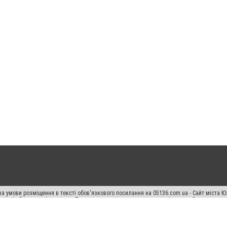
а умови розміщення в тексті обов'язкового посилання на 05136.com.ua - Сайт міста Ю
 тексті або в якості джерела. Порушення виняткових прав переслідується Законом.
ський спецпроєкт", "Політичні новини", "Пресреліз", "PR", "Офіційно", "Політична рек