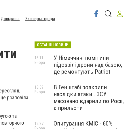
Довідкова
Эксперты города
ОСТАННІ НОВИНИ
ити
У Німеччині помітили
16:11
Вчора
підозрілі дрони над базою,
де ремонтують Patriot
В Генштабі розкрили
13:59
переогляд,
Вчора
наслідки атаки . ЗСУ
 це розповіла
масовано вдарили по Росії,
є прильоти
ругою та
 повторного
Опитування КМІС - 60%
12:37
Вчора