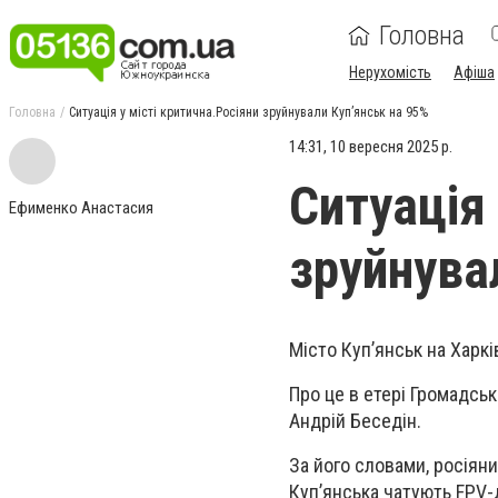
Головна
Нерухомість
Афіша
Головна
Ситуація у місті критична.Росіяни зруйнували Куп’янськ на 95%
14:31, 10 вересня 2025 р.
Ситуація 
Ефименко Анастасия
зруйнува
Місто Куп’янськ на Харкі
Про це в етері Громадськ
Андрій Беседін.
За його словами, росіяни
Куп’янська чатують FPV-д