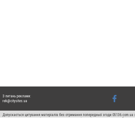
З питань реклами:
rek@citysites.ua
Допускається цитування матеріалів без отримання попередньої згоди 05136.com.ua з
для пошукових систем гіперпосилання на цитовані статті не нижче другого абзацу в
Матеріали з плашками "Новини компаній", "Промо", "Партнерський матеріал", "Партнер