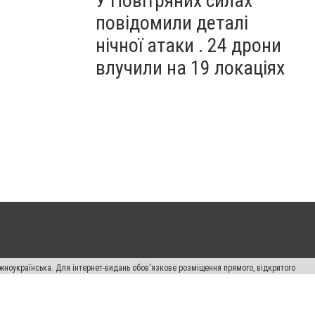
У Повітряних силах
повідомили деталі
нічної атаки . 24 дрони
влучили на 19 локаціях
жноукраїнська. Для інтернет-видань обов'язкове розміщення прямого, відкритого
лама" публікуються на правах реклами.