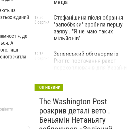
медіа
ають на
Стефанішина після обрання
агатьох єдиний
13:50
6 серпня
"запобіжки" зробила першу
заяву . "Я не маю таких
ламності», де
мільйонів"
ться. А
го. Інші
Зеленський обговорив із
12:18
женого житла
6 серпня
Рютте постачання ракет-
перехоплювачів для України
ТОП НОВИНИ
The Washington Post
розкрив деталі вето .
 оцінити
Беньямін Нетаньягу