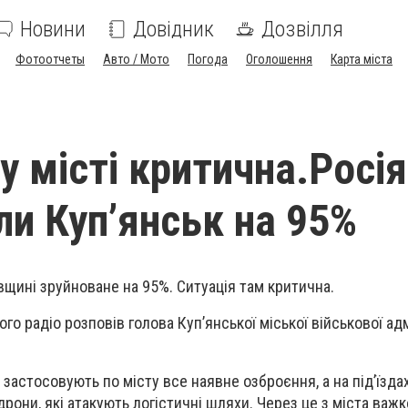
Новини
Довідник
Дозвілля
Фотоотчеты
Авто / Мото
Погода
Оголошення
Карта міста
у місті критична.Росі
ли Куп’янськ на 95%
вщині зруйноване на 95%. Ситуація там критична.
ого радіо розповів голова Куп’янської міської військової адм
 застосовують по місту все наявне озброєння, а на під’їзда
рони, які атакують логістичні шляхи. Через це з міста важ