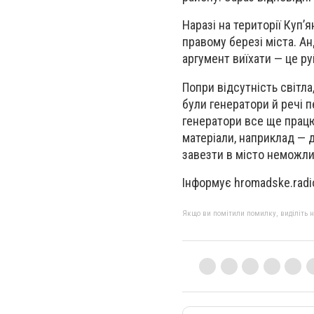
Наразі на території Куп
правому березі міста. Ан
аргумент виїхати — це ру
Попри відсутність світла
були генератори й речі п
генератори все ще працю
матеріали, наприклад — 
завезти в місто неможли
Інформує hromadske.radi
Якщо ви помітили помилку, виділіть нео