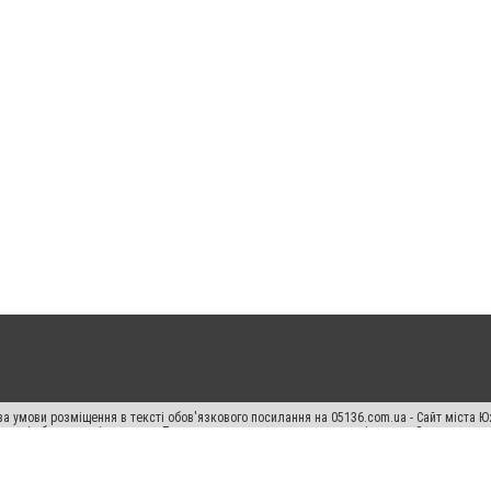
а умови розміщення в тексті обов'язкового посилання на 05136.com.ua - Сайт міста Ю
 тексті або в якості джерела. Порушення виняткових прав переслідується Законом.
ський спецпроєкт", "Політичні новини", "Пресреліз", "PR", "Офіційно", "Політична рек