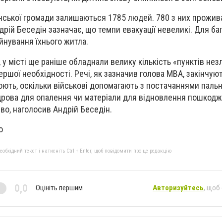
’янської громади залишаються 1785 людей. 780 з них прожив
дрій Беседін зазначає, що темпи евакуації невеликі. Для б
йнування їхнього житла.
, у місті ще раніше обладнали велику кількість «пунктів нез
ершої необхідності. Речі, як зазначив голова МВА, закінчую
ють, оскільки військові допомагають з постачаннями пально
дрова для опалення чи матеріали для відновлення пошкод
во, наголосив Андрій Беседін.
o
бхідний текст і натисніть Ctrl + Enter, щоб повідомити про це редакцію
0,0
Оцініть першим
Авторизуйтесь
, щоб