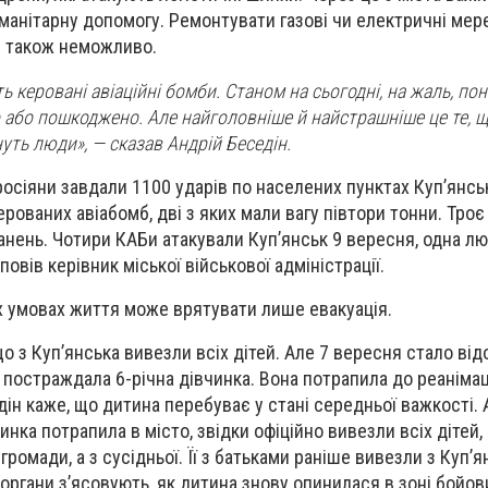
уманітарну допомогу. Ремонтувати газові чи електричні мер
 також неможливо.
 керовані авіаційні бомби. Станом на сьогодні, на жаль, по
о або пошкоджено. Але найголовніше й найстрашніше це те, 
уть люди», — сказав Андрій Беседін.
росіяни завдали 1100 ударів по населених пунктах Куп’янсь
рованих авіабомб, дві з яких мали вагу півтори тонни. Троє
ранень. Чотири КАБи атакували Куп’янськ 9 вересня, одна л
овів керівник міської військової адміністрації.
их умовах життя може врятувати лише евакуація.
 з Куп’янська вивезли всіх дітей. Але 7 вересня стало від
 постраждала 6-річна дівчинка. Вона потрапила до реанімац
дін каже, що дитина перебуває у стані середньої важкості. 
инка потрапила в місто, звідки офіційно вивезли всіх дітей, 
громади, а з сусідньої. Її з батьками раніше вивезли з Куп’
 органи з’ясовують, як дитина знову опинилася в зоні бойови