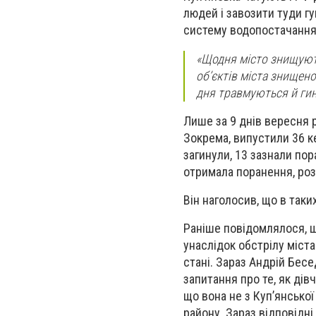
людей і завозити туди г
систему водопостачання
«Щодня місто знищують
об’єктів міста знищен
дня травмуються й гин
Лише за 9 днів вересня 
Зокрема, випустили 36 ке
загинули, 13 зазнали по
отримала поранення, розп
Він наголосив, що в так
Раніше повідомлялося, що
унаслідок обстрілу міста
стані. Зараз Андрій Бесе
запитання про те, як дівч
що вона не з Куп’янської 
району. Зараз відповідні