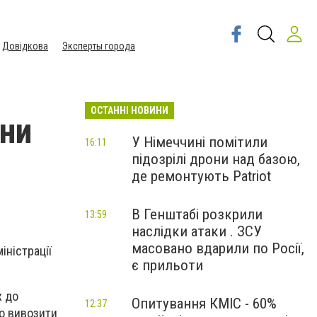
Довідкова
Эксперты города
ОСТАННІ НОВИНИ
яни
У Німеччині помітили
16:11
підозрілі дрони над базою,
де ремонтують Patriot
В Генштабі розкрили
13:59
наслідки атаки . ЗСУ
масовано вдарили по Росії,
іністрації
є прильоти
х до
Опитування КМІС - 60%
12:37
ко вивозити