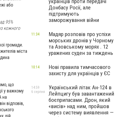
українців проти передачі
ежі або
Донбасу Росії, але
підтримують
заморожування війни
над 95%
що кожного
Мадяр розповів про успіхи
11:34
морських дронів у Чорному
кої громади.
та Азовському морях . 12
 жителів міста
уражених суден за тиждень
юдина
Нові правила тимчасового
10:14
захисту для українців у ЄС
омо, що
Український літак Ан-124 в
14:59
ії у важкому
6 серпня
Лейпцигу був завантажений
А на
боєприпасами. Дрон, який
він відповів,
«висів» над ним, пройшов
янського
через систему виявлення —
х дій.