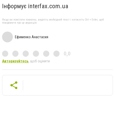
Інформує
interfax.com.ua
Якщо ви помітили помилку, виділіть необхідний текст і натисніть Ctrl + Enter, щоб
повідомити про це редакцію
Ефименко Анастасия
0,0
Авторизуйтесь
, щоб оцінити