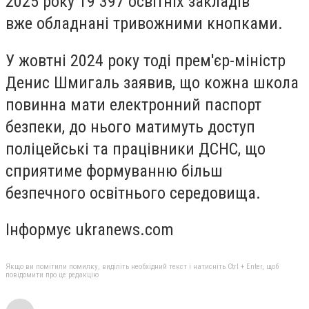
2025 року 19 397 освітніх закладів
вже обладнані тривожними кнопками.
У жовтні 2024 року тоді прем'єр-міністр
Денис Шмигаль заявив, що кожна школа
повинна мати електронний паспорт
безпеки, до нього матимуть доступ
поліцейські та працівники ДСНС, що
сприятиме формуванню більш
безпечного освітнього середовища.
Інформує ukranews.com
Якщо ви помітили помилку, виділіть необхідний текст і натисніть Ctrl + Enter, щоб
повідомити про це редакцію