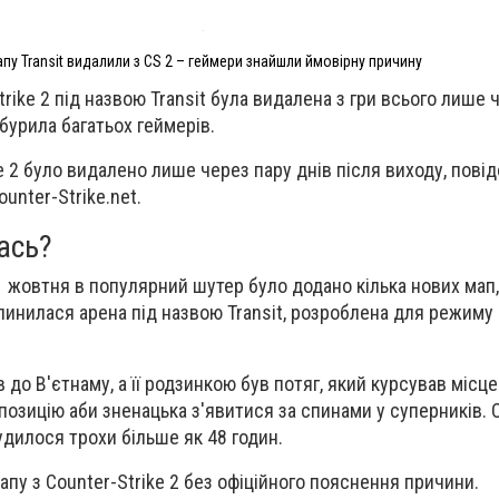
пу Transit видалили з CS 2 – геймери знайшли ймовірну причину
rike 2 під назвою Transit була видалена з гри всього лише 
обурила багатьох геймерів.
e 2 було видалено лише через пару днів після виходу, пові
unter-Strike.net.
ась?
1 жовтня в популярний шутер було додано кілька нових мап
пинилася арена під назвою Transit, розроблена для режиму
 до В'єтнаму, а її родзинкою був потяг, який курсував місце
позицію аби зненацька з'явитися за спинами у суперників. 
судилося трохи більше як 48 годин.
пу з Counter-Strike 2 без офіційного пояснення причини.