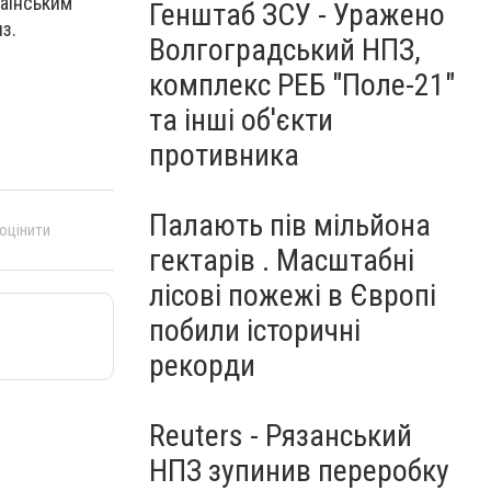
раїнським
Генштаб ЗСУ - Уражено
з.
Волгоградський НПЗ,
комплекс РЕБ "Поле-21"
та інші об'єкти
противника
Палають пів мільйона
 оцінити
гектарів . Масштабні
лісові пожежі в Європі
побили історичні
рекорди
Reuters - Рязанський
НПЗ зупинив переробку