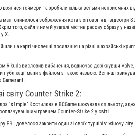
 взялися геймери та зробили кілька вельми неприємних ві
а мапі опинилося зображення кота з
хітової інді-відеогри St
Окрім того, файл з ним й узагалі містив
расову образу у назві
у X.
айшли на карті численні посилання на різні шахрайські кри
ком Rikuda висловив вибачення, водночас дорікнувши Valve, 
и публікації мапи з файлом з такою назвою. Всі інші звинув
є Gamerant.
і світу Counter-Strike 2:
ра "s1mple" Костилєва в BCGame шокувала спільноту, адж
оплачуванішим гравцем Counter-Strike 2 у світі.
у ESL довелося закрити один зі своїх турнірів: жіночу лігу 