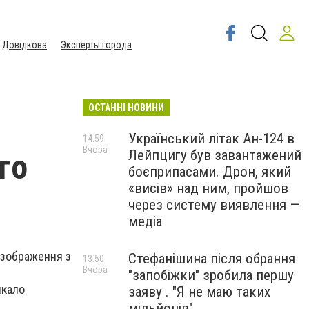
Довідкова
Эксперты города
ОСТАННІ НОВИНИ
Український літак Ан-124 в
14:59
Вчора
Лейпцигу був завантажений
го
боєприпасами. Дрон, який
«висів» над ним, пройшов
через систему виявлення —
медіа
з зображення з
Стефанішина після обрання
13:50
Вчора
"запобіжки" зробила першу
икало
заяву . "Я не маю таких
мільйонів"