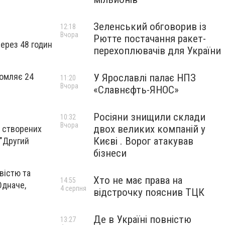
Зеленський обговорив із
12:18
Вчора
Рютте постачання ракет-
через 48 годин
перехоплювачів для України
домляє 24
У Ярославлі палає НПЗ
11:20
Вчора
«Славнєфть-ЯНОС»
Росіяни знищили склади
10:32
Вчора
двох великих компаній у
, створених
Києві . Ворог атакував
 "Другий
бізнеси
вістю та
Хто не має права на
14:55
Одначе,
4 серпня
відстрочку пояснив ТЦК
Де в Україні повністю
13:27