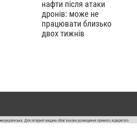
нафти після атаки
дронів: може не
працювати близько
двох тижнів
жноукраїнська. Для інтернет-видань обов'язкове розміщення прямого, відкритого
лама" публікуються на правах реклами.