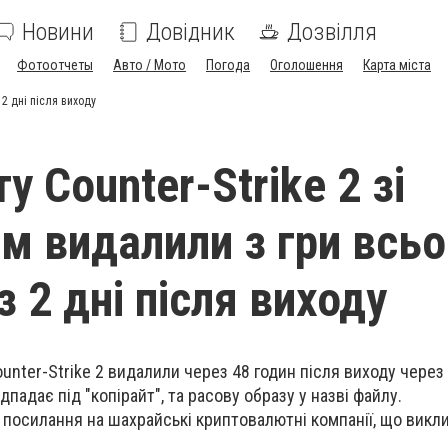
Новини
Довідник
Дозвілля
Фотоотчеты
Авто / Мото
Погода
Оголошення
Карта міста
 2 дні після виходу
у Counter-Strike 2 зі
м видалили з гри всьо
 2 дні після виходу
ounter-Strike 2 видалили через 48 годин після виходу чере
підпадає під "копірайт", та расову образу у назві файлу.
и посилання на шахрайські криптовалютні компанії, що викл