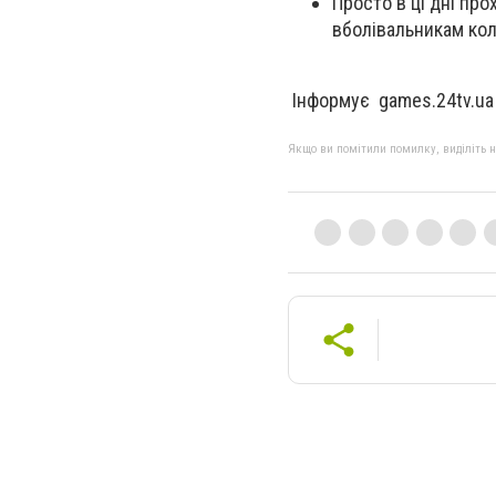
Просто в ці дні про
вболівальникам коле
Інформує games.24tv.ua
Якщо ви помітили помилку, виділіть нео