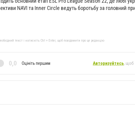
ходить основний етап ESL Pro League Season 22, де любі ук
ктиви NAVI та Inner Circle ведуть боротьбу за головний при
бхідний текст і натисніть Ctrl + Enter, щоб повідомити про це редакцію
0,0
Оцініть першим
Авторизуйтесь
, щоб