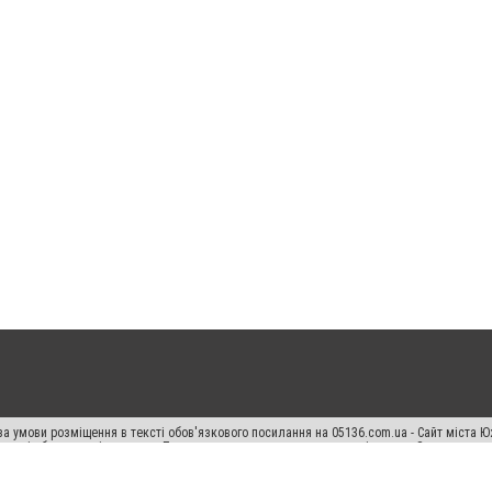
а умови розміщення в тексті обов'язкового посилання на 05136.com.ua - Сайт міста Ю
 тексті або в якості джерела. Порушення виняткових прав переслідується Законом.
ський спецпроєкт", "Політичні новини", "Пресреліз", "PR", "Офіційно", "Політична рек