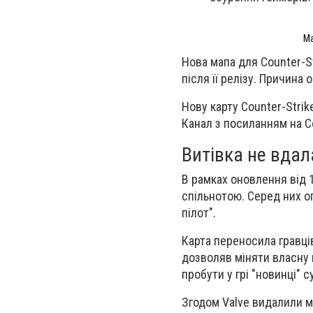
Ма
Нова мапа для Counter-St
після її релізу. Причина 
Нову карту Counter-Strik
Канал з посиланням на Co
Витівка не вдал
В рамках оновлення від 
спільнотою. Серед них о
пілот".
Карта переносила гравців
дозволяв міняти власну 
пробути у грі "новинці" 
Згодом Valve видалили ма