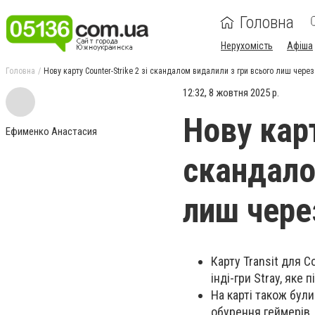
Головна
Нерухомість
Афіша
Головна
Нову карту Counter-Strike 2 зі скандалом видалили з гри всього лиш через
12:32, 8 жовтня 2025 р.
Нову карт
Ефименко Анастасия
скандало
лиш через
Карту Transit для C
інді-гри Stray, яке 
На карті також бул
обурення геймерів.