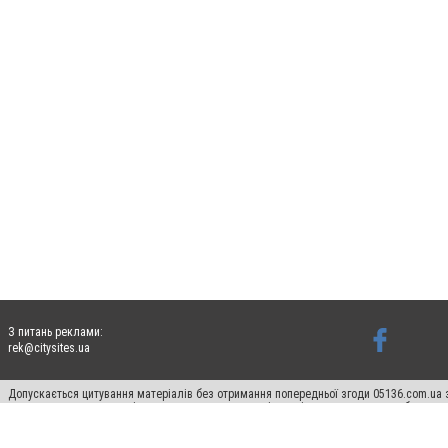
З питань реклами:
rek@citysites.ua
Допускається цитування матеріалів без отримання попередньої згоди 05136.com.ua з
для пошукових систем гіперпосилання на цитовані статті не нижче другого абзацу в
Матеріали з плашками "Новини компаній", "Промо", "Партнерський матеріал", "Партнер