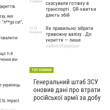
4 серпня
скасували готівку в
дкриттів.
транспорті . QR-квитки
дають збій
ray, яке
: "n**ga cat"
,
Як правильно зібрати
12:33
4 серпня
тривожну валізу . До
птовалютні
укриття — лише
найнеобхідніше
що ті й
ачення він
ТОП НОВИНИ
Генеральний штаб ЗСУ
е українець
оновив дані про втрати
російської армії за добу
ESL Impact.