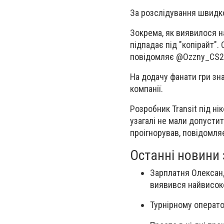
За розслідування швидко
Зокрема, як виявилося
н
підпадає під "копірайт". 
повідомляє @Ozzny_CS2 
На додачу фанати гри зн
компанії.
Розробник Transit під ні
узагалі не мали допустит
проігнорував, повідомля
Останні новини з
Зарплатня Олександ
виявився найвисоко
Турнірному оператор