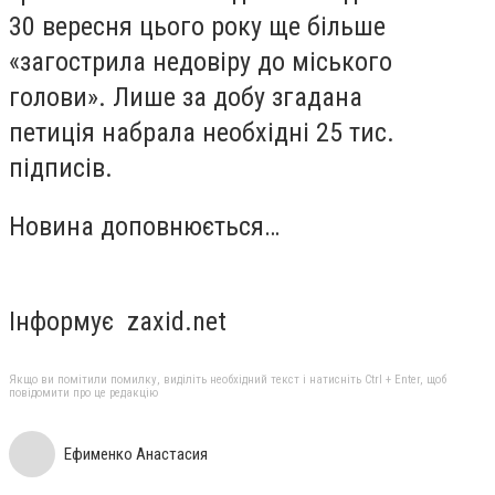
30 вересня цього року ще більше
«загострила недовіру до міського
голови». Лише за добу згадана
петиція набрала необхідні 25 тис.
підписів.
Новина доповнюється…
Інформує zaxid.net
Якщо ви помітили помилку, виділіть необхідний текст і натисніть Ctrl + Enter, щоб
повідомити про це редакцію
Ефименко Анастасия