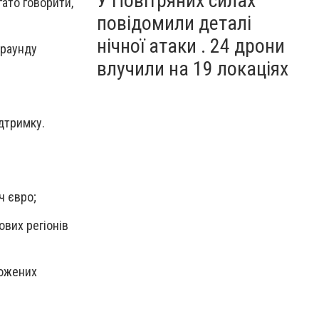
У Повітряних силах
гато говорити,
повідомили деталі
нічної атаки . 24 дрони
 раунду
влучили на 19 локаціях
ідтримку.
ч євро;
ових регіонів
рожених