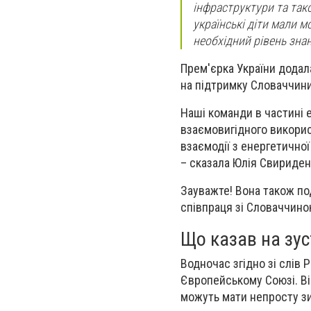
інфраструктури та так
українські діти мали 
необхідний рівень знан
Прем'єрка України додала
на підтримку Словаччини
Наші команди в частині 
взаємовигідного викорис
взаємодії з енергетично
– сказала Юлія Свириден
Зауважте!
Вона також по
співпраця зі Словаччино
Що казав на зус
Водночас згідно зі слів 
Європейському Союзі. Він
можуть мати непросту з