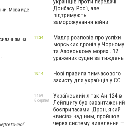
українців проти передачі
Донбасу Росії, але
їни. Мова йде
підтримують
заморожування війни
Мадяр розповів про успіхи
11:34
осиланням на
морських дронів у Чорному
та Азовському морях . 12
уражених суден за тиждень
Нові правила тимчасового
10:14
захисту для українців у ЄС
Український літак Ан-124 в
14:59
6 серпня
Лейпцигу був завантажений
боєприпасами. Дрон, який
«висів» над ним, пройшов
через систему виявлення —
нергетичної