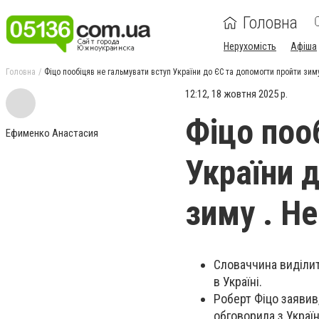
Головна
Нерухомість
Афіша
Головна
Фіцо пообіцяв не гальмувати вступ України до ЄС та допомогти пройти зиму
12:12, 18 жовтня 2025 р.
Фіцо поо
Ефименко Анастасия
України 
зиму . Не
Словаччина виділит
в Україні.
Роберт Фіцо заявив
обговорила з Украї