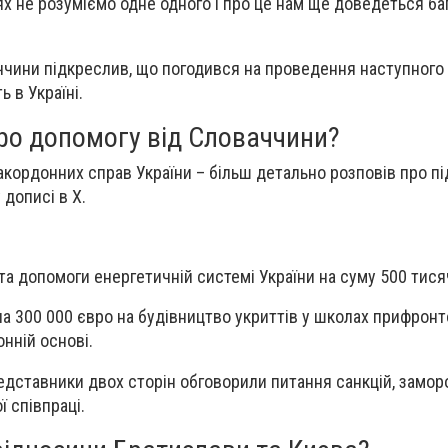
ях не розуміємо одне одного і про це нам ще доведеться ба
ччини підкреслив, що погодився на проведення наступного
ь в Україні.
ро допомогу від Словаччини?
закордонних справ України – більш детально розповів про п
 дописі в Х.
та допомоги енергетичній системі України на суму 500 тися
а 300 000 євро на будівництво укриттів у школах прифронт
нній основі.
едставники двох сторін обговорили питання санкцій, замо
ї співпраці.