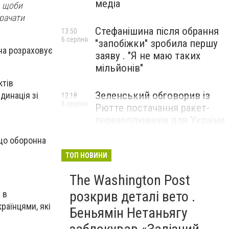
медіа
, щоби
трачати
Стефанішина після обрання
13:50
6 серпня
"запобіжки" зробила першу
она розраховує
заяву . "Я не маю таких
мільйонів"
ктів
Зеленський обговорив із
динація зі
12:18
6 серпня
Рютте постачання ракет-
перехоплювачів для України
 що оборонна
ТОП НОВИНИ
The Washington Post
розкрив деталі вето .
 в
раїнцями, які
Беньямін Нетаньягу