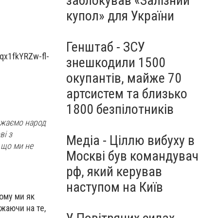
заблокував «Залізний
купол» для України
Генштаб - ЗСУ
знешкодили 1500
окупантів, майже 70
артсистем та близько
1800 безпілотників
ажаємо народ
ві з
Медіа - Ціллю вибуху в
 що ми не
Москві був командувач
рф, який керував
наступом на Київ
Тому ми як
ажаючи на те,