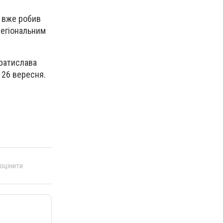
о вже робив
"регіональним
Братислава
 26 вересня.
 оцінити