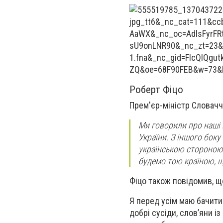
Роберт Фіцо
Прем'єр-міністр Словач
Ми говорили про наші 
України. З іншого боку
українською стороною 
будемо тою країною, щ
Фіцо також повідомив, що
Я перед усім маю бачити 
добрі сусіди, словʼяни і