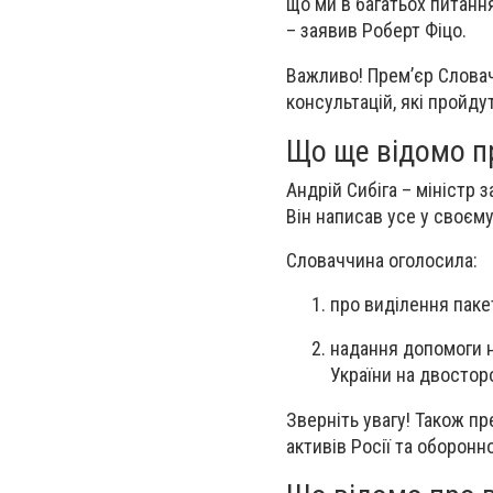
що ми в багатьох питанн
– заявив Роберт Фіцо.
Важливо!
Премʼєр Слова
консультацій, які пройдут
Що ще відомо п
Андрій Сибіга – міністр 
Він написав усе у своєму
Словаччина оголосила:
про виділення паке
надання допомоги н
України на двосторо
Зверніть увагу!
Також пр
активів Росії та оборонно