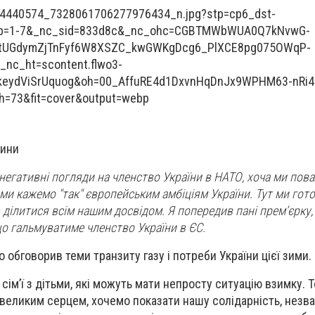
чини
негативні погляди на членство України в НАТО, хоча ми пов
 ми кажемо "так" європейським амбіціям України. Тут ми гото
ділитися всім нашим досвідом. Я попередив пані премʼєрку,
о гальмуватиме членство України в ЄС.
 обговорив теми транзиту газу і потреби України цієї зими.
сімʼї з дітьми, які можуть мати непросту ситуацію взимку. 
з великим серцем, хочемо показати нашу солідарність, незв