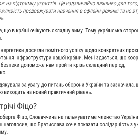
ож на підтримку укриттів. Це надзвичайно важливо для того
можливість продовжувати навчання в офлайн-режимі та не в
ь.
, що в країні очікують складну зиму. Тому українська стор
.
енергетики досягли помітного успіху щодо конкретних проє
тання інфраструктури нашої країни. Мені здається, що коор
ї безпеки допоможе нам пройти крізь складний період,
ко.
дякувала за увагу до питань оборони України та зазначила,
ю виходить на новий практичний рівень.
трічі Фіцо?
Роберта Фіцо, Словаччина не гальмуватиме членство України
 наголосив, що Братислава хоче показати солідарність з ук
иму.