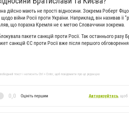
відносини Братислави та Києва?
ина дійсно мають не прості відносини. Зокрема Роберт Фіц
щодо війни Росії проти України. Наприклад, він називав її 
вляв, що поразка Кремля не є метою Словаччини зокрема.
локувала пакети санкцій проти Росії. Так останнього разу 
акет санкцій ЄС проти Росії вже після першого обговорення
бхідний текст і натисніть Ctrl + Enter, щоб повідомити про це редакцію
0,0
Оцініть першим
Авторизуйтесь
, щоб