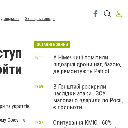
Довідкова
Эксперты города
ОСТАННІ НОВИНИ
ступ
У Німеччині помітили
16:11
підозрілі дрони над базою,
ойти
де ремонтують Patriot
В Генштабі розкрили
13:59
наслідки атаки . ЗСУ
масовано вдарили по Росії,
ри та укриттів
є прильоти
ому Союзі та
Опитування КМІС - 60%
12:37