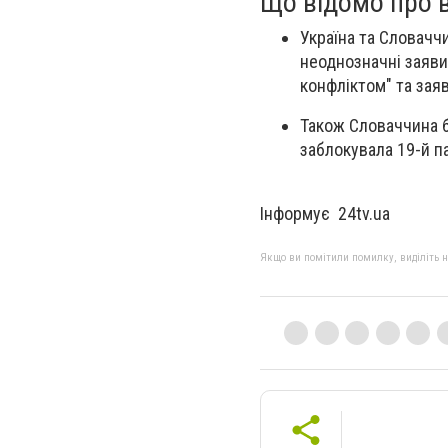
Що відомо про 
Україна та Словачч
неоднозначні заяви 
конфліктом" та зая
Також Словаччина б
заблокувала 19-й п
Інформує 24tv.ua
Якщо ви помітили помилку, виділіть нео