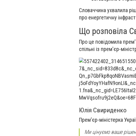
Словаччина ухвалила ріш
про енергетичну інфраст
Що розповіла Св
Про це повідомила прем'
спільні із прем'єр-міні
Юлія Свириденко
Прем'єр-міністерка Укра
Ми цінуємо ваше рішен