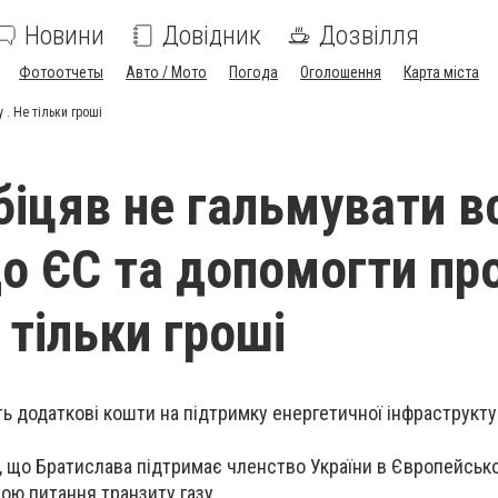
Новини
Довідник
Дозвілля
Фотоотчеты
Авто / Мото
Погода
Оголошення
Карта міста
 . Не тільки гроші
біцяв не гальмувати в
до ЄС та допомогти пр
 тільки гроші
ь додаткові кошти на підтримку енергетичної інфраструкту
, що Братислава підтримає членство України в Європейськ
ною питання транзиту газу.