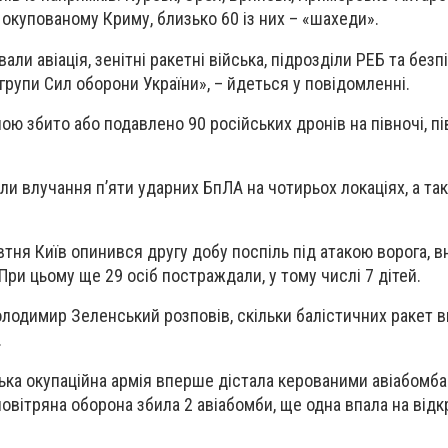
 окупованому Криму, близько 60 із них – «шахеди».
али авіація, зенітні ракетні війська, підрозділи РЕБ та безп
 групи Сил оборони України», – йдеться у повідомленні.
 збито або подавлено 90 російських дронів на півночі, пів
ли влучання п’яти ударних БпЛА на чотирьох локаціях, а та
овтня Київ опинився другу добу поспіль під атакою ворога, в
При цьому ще 29 осіб постраждали, у тому числі 7 дітей.
лодимир Зеленський розповів, скільки балістичних ракет 
.
ка окупаційна армія вперше дістала керованими авіабомб
овітряна оборона збила 2 авіабомби, ще одна впала на відкр