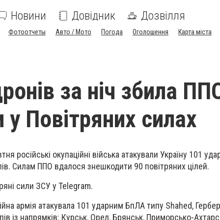
Новини
Довідник
Дозвілля
Фотоотчеты
Авто / Мото
Погода
Оголошення
Карта міста
ронів за ніч збила ПП
и у Повітряних силах
овтня російські окупаційні війська атакували Україну 101 уд
пiв. Силам ППО вдалося знешкодити 90 повітряних цілей.
ряні сили ЗСУ у Telegram.
ійна армія атакувала 101 ударним БпЛА типу Shahed, Гербер
ів із напрямків: Курськ, Орел, Брянськ, Приморсько-Ахтарс