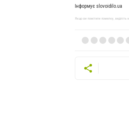
Інформує slovoidilo.ua
Якщо ви помітили помилку, виділіть нео