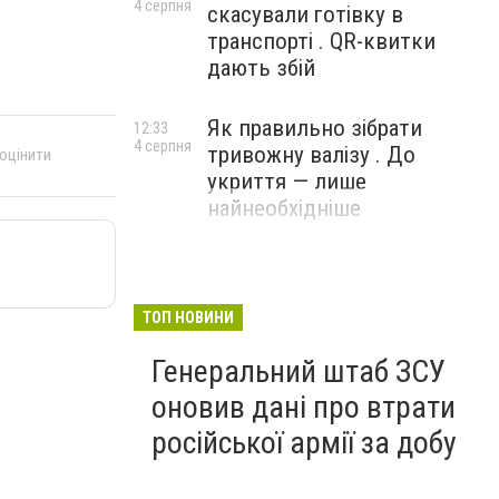
4 серпня
скасували готівку в
транспорті . QR-квитки
дають збій
Як правильно зібрати
12:33
4 серпня
тривожну валізу . До
 оцінити
укриття — лише
найнеобхідніше
ТОП НОВИНИ
Генеральний штаб ЗСУ
оновив дані про втрати
російської армії за добу