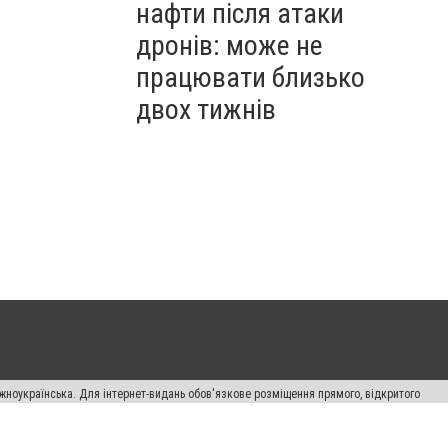
нафти після атаки
дронів: може не
працювати близько
двох тижнів
жноукраїнська. Для інтернет-видань обов'язкове розміщення прямого, відкритого
лама" публікуються на правах реклами.