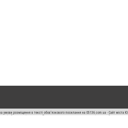
а умови розміщення в тексті обов'язкового посилання на 05136.com.ua - Сайт міста Ю
 тексті або в якості джерела. Порушення виняткових прав переслідується Законом.
ський спецпроєкт", "Політичні новини", "Пресреліз", "PR", "Офіційно", "Політична рек