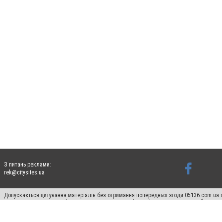
З питань реклами:
rek@citysites.ua
Допускається цитування матеріалів без отримання попередньої згоди 05136.com.ua з
для пошукових систем гіперпосилання на цитовані статті не нижче другого абзацу в
Матеріали з плашками "Новини компаній", "Промо", "Партнерський матеріал", "Партнер