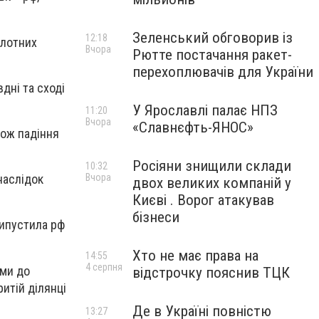
Зеленський обговорив із
12:18
ілотних
Вчора
Рютте постачання ракет-
перехоплювачів для України
дні та сході
У Ярославлі палає НПЗ
11:20
Вчора
«Славнєфть-ЯНОС»
кож падіння
Росіяни знищили склади
10:32
Вчора
наслідок
двох великих компаній у
Києві . Ворог атакував
бізнеси
випустила рф
Хто не має права на
14:55
4 серпня
ами до
відстрочку пояснив ТЦК
итій ділянці
Де в Україні повністю
13:27