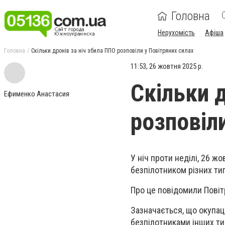
Головна
Нерухомість
Афіша
Головна
Скільки дронів за ніч збила ППО розповіли у Повітряних силах
11:53, 26 жовтня 2025 р.
Скільки д
Ефименко Анастасия
розповіл
У ніч проти неділі, 26 ж
безпілотником рiзних ти
Про це повідомили Повіт
Зазначається, що окупац
безпілотниками інших тип