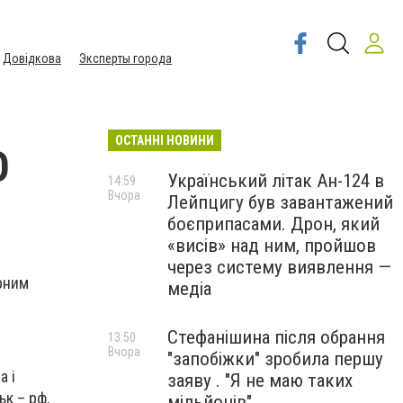
Довідкова
Эксперты города
ОСТАННІ НОВИНИ
О
Український літак Ан-124 в
14:59
Вчора
Лейпцигу був завантажений
боєприпасами. Дрон, який
«висів» над ним, пройшов
через систему виявлення —
арним
медіа
Стефанішина після обрання
13:50
Вчора
"запобіжки" зробила першу
а і
заяву . "Я не маю таких
ьк – рф,
мільйонів"