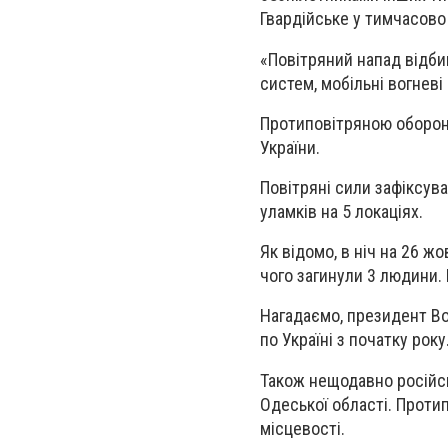
Гвардійське у тимчасово
«Повітряний напад відбив
систем, мобільні вогневі
Протиповітряною обороною
України.
Повітряні сили зафіксува
уламків на 5 локаціях.
Як відомо, в ніч на 26 ж
чого загинули 3 людини. 
Нагадаємо, президент Во
по Україні з початку року
Також нещодавно російсь
Одеської області. Протип
місцевості.