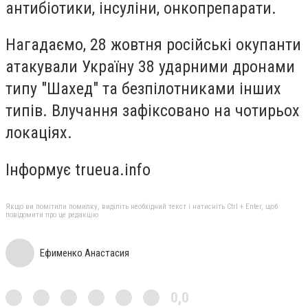
антибіотики, інсуліни, онкопрепарати.
Нагадаємо, 28 жовтня
російські окупанти
атакували Україну 38 ударними дронами
типу "Шахед"
та безпілотниками інших
типів. Влучання зафіксовано на чотирьох
локаціях.
Інформує trueua.info
Якщо ви помітили помилку, виділіть необхідний текст і натисніть Ctrl + Enter, щоб
повідомити про це редакцію
Ефименко Анастасия
0,0