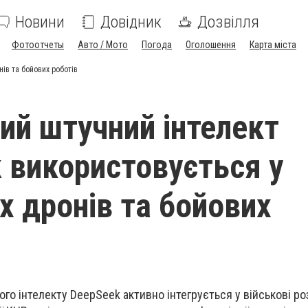
Новини
Довідник
Дозвілля
Фотоотчеты
Авто / Мото
Погода
Оголошення
Карта міста
ів та бойових роботів
ий штучний інтелект
 використовується у
х дронів та бойових
го інтелекту DeepSeek активно інтегрується у військові р