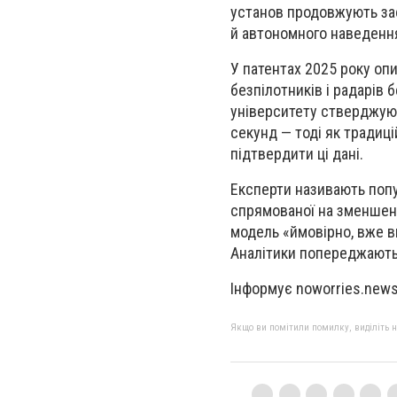
установ продовжують зас
й автономного наведенн
У патентах 2025 року опи
безпілотників і радарів 
університету стверджуют
секунд — тоді як традиц
підтвердити ці дані.
Експерти називають попу
спрямованої на зменшенн
модель «ймовірно, вже в
Аналітики попереджають
Інформує noworries.new
Якщо ви помітили помилку, виділіть нео