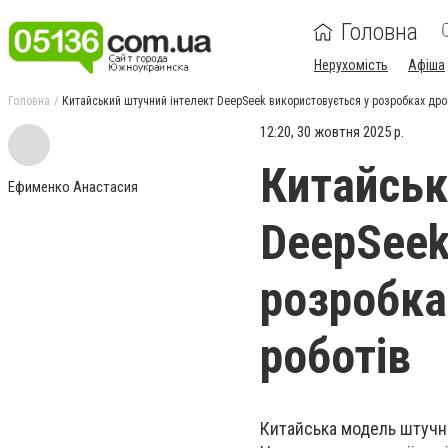
Головна
Нерухомість
Афіша
Головна
Китайський штучний інтелект DeepSeek використовується у розробках дрон
12:20, 30 жовтня 2025 р.
Китайськ
Ефименко Анастасия
DeepSeek
розробка
роботів
Китайська модель штучно