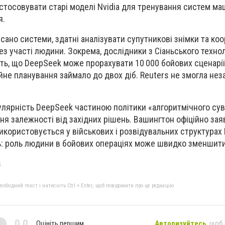
тосовувати старі моделі Nvidia для тренування систем ма
я.
сано системи, здатні аналізувати супутникові знімки та коо
без участі людини. Зокрема, дослідники з Сіаньського техно
ь, що DeepSeek може прорахувати 10 000 бойових сценарії
ійне планування займало до двох діб. Reuters не змогла не
лярність DeepSeek частиною політики «алгоритмічного сув
я залежності від західних рішень. Вашингтон офіційно зая
икористовується у військових і розвідувальних структурах
: роль людини в бойових операціях може швидко зменшити
s
бхідний текст і натисніть Ctrl + Enter, щоб повідомити про це редакцію
0,0
Оцініть першим
Авторизуйтесь
, щоб