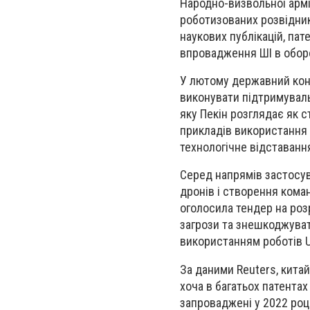
Народно-визвольної армі
роботизованих розвідник
наукових публікацій, пат
впровадження ШІ в обор
У лютому державний кон
виконувати підтримувальн
яку Пекін розглядає як с
прикладів використання 
технологічне відставанн
Серед напрямів застосув
дронів і створення коман
оголосила тендер на роз
загрози та знешкоджуват
використанням роботів U
За даними Reuters, кита
хоча в багатьох патента
запроваджені у 2022 році