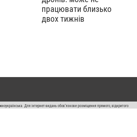
працювати близько
двох тижнів
жноукраїнська. Для інтернет-видань обов'язкове розміщення прямого, відкритого
лама" публікуються на правах реклами.
авила сайту
Автори проєкту