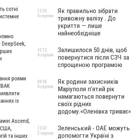
ть сотні
Як правильно зібрати
12:33
системне
4 серпня
тривожну валізу . До
укриття — лише
найнеобхідніше
ономно
— DeepSeek,
Залишилося 50 днів, щоб
10:12
перших
4 серпня
повернутися після СЗЧ за
и
спрощеною програмою
вання роями
Як родини захисників
09:36
 НВАК
4 серпня
Маріуполя пʼятий рік
 виявляти
намагаються повернути
аннях із
своїх рідних
додому.«Оленівка триває»
awei Ascend,
Зеленський - ОАЕ можуть
 США,
13:47
2 серпня
допомогти Україні з
гій та інших