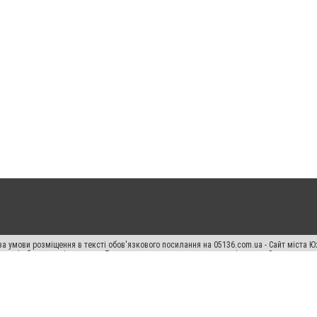
а умови розміщення в тексті обов'язкового посилання на 05136.com.ua - Сайт міста Ю
 тексті або в якості джерела. Порушення виняткових прав переслідується Законом.
ський спецпроєкт", "Політичні новини", "Пресреліз", "PR", "Офіційно", "Політична рек
"CitySites"
Правила класифайд
Редакційна політика
Політика конфіденційності
Пр