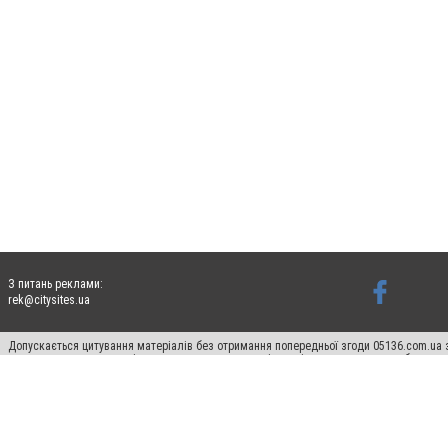
З питань реклами:
rek@citysites.ua
Допускається цитування матеріалів без отримання попередньої згоди 05136.com.ua з
для пошукових систем гіперпосилання на цитовані статті не нижче другого абзацу в
Матеріали з плашками "Новини компаній", "Промо", "Партнерський матеріал", "Партнер
Реклама на сайті
Франшиза 