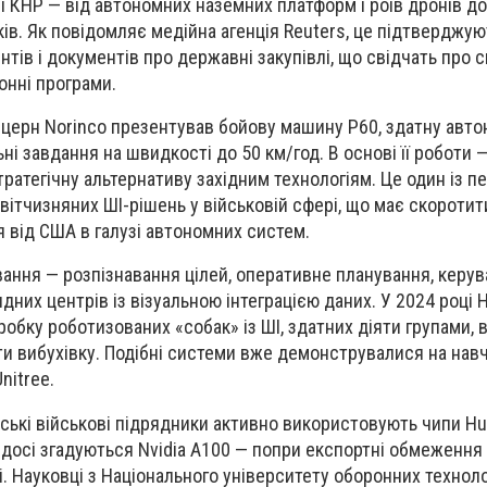
ї КНР — від автономних наземних платформ і роїв дронів до
ів. Як повідомляє медійна агенція Reuters, це підтверджую
ентів і документів про державні закупівлі, що свідчать про 
онні програми.
церн Norinco презентував бойову машину P60, здатну авт
і завдання на швидкості до 50 км/год. В основі її роботи 
тратегічну альтернативу західним технологіям. Це один із 
вітчизняних ШІ-рішень у військовій сфері, що має скоротит
я від США в галузі автономних систем.
ання — розпізнавання цілей, оперативне планування, керу
дних центрів із візуальною інтеграцією даних. У 2024 році
робку роботизованих «собак» із ШІ, здатних діяти групами,
и вибухівку. Подібні системи вже демонструвалися на навч
nitree.
йські військові підрядники активно використовують чипи Hu
х досі згадуються Nvidia A100 — попри експортні обмеження
. Науковці з Національного університету оборонних техноло