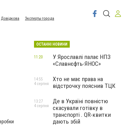
Довідкова
Эксперты города
ОСТАННІ НОВИНИ
У Ярославлі палає НПЗ
11:20
«Славнєфть-ЯНОС»
Хто не має права на
14:55
4 серпня
відстрочку пояснив ТЦК
Де в Україні повністю
13:27
4 серпня
скасували готівку в
транспорті . QR-квитки
дають збій
озробки