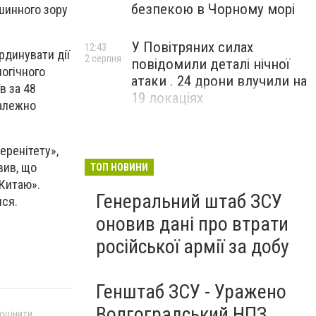
безпекою в Чорному морі
шинного зору
У Повітряних силах
12:43
рдинувати дії
2 серпня
повідомили деталі нічної
логічного
атаки . 24 дрони влучили на
в за 48
19 локаціях
залежно
еренітету»,
вив, що
ТОП НОВИНИ
 Китаю».
Генеральний штаб ЗСУ
ся.
оновив дані про втрати
російської армії за добу
Генштаб ЗСУ - Уражено
Волгоградський НПЗ,
 оцінити