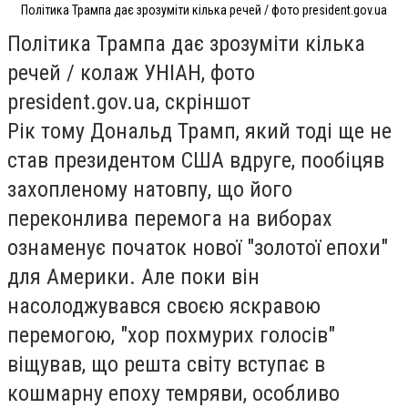
Політика Трампа дає зрозуміти кілька речей / фото president.gov.ua
Політика Трампа дає зрозуміти кілька
речей / колаж УНІАН, фото
president.gov.ua, скріншот
Рік тому Дональд Трамп, який тоді ще не
став президентом США вдруге, пообіцяв
захопленому натовпу, що його
переконлива перемога на виборах
ознаменує початок нової "золотої епохи"
для Америки. Але поки він
насолоджувався своєю яскравою
перемогою, "хор похмурих голосів"
віщував, що решта світу вступає в
кошмарну епоху темряви, особливо