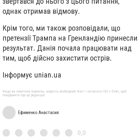
звертався до нього з цього питання,
однак отримав відмову.
Крім того, ми також розповідали, що
претензії Трампа на Гренландію принесли
результат. Данія почала працювати над
тим, щоб дійсно захистити острів.
Інформує unian.ua
Якщо ви помітили помилку, виділіть необхідний текст і натисніть Ctrl + Enter, щоб
повідомити про це редакцію
Ефименко Анастасия
0,0