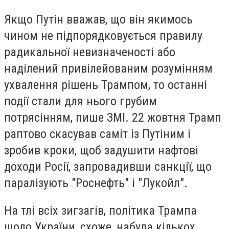
Якщо Путін вважав, що він якимось
чином не підпорядковується правилу
радикальної невизначеності або
наділений привілейованим розумінням
ухвалення рішень Трампом, то останні
події стали для нього грубим
потрясінням, пише ЗМІ. 22 жовтня Трамп
раптово скасував саміт із Путіним і
зробив кроки, щоб задушити нафтові
доходи Росії, запровадивши санкції, що
паралізують "Роснефть" і "Лукойл".
На тлі всіх зигзагів, політика Трампа
щодо України, схоже, набула кількох