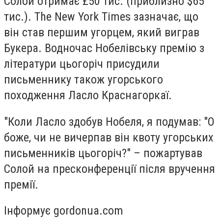
Солой отримає £50 тис. (приблизно $65
тис.). The New York Times зазначає, що
він став першим угорцем, який виграв
Букера. Водночас Нобелівську премію з
літератури цьогоріч присудили
письменнику також угорського
походження Ласло Краснагоркаї.
"Коли Ласло здобув Нобеля, я подумав: "О
боже, чи не вичерпав він квоту угорських
письменників цьогоріч?" – пожартував
Солой на пресконференції після вручення
премії.
Інформує gordonua.com