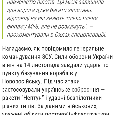
навченістю пілотів. Ця місія залишила
для ворога дуже багато запитань,
відповіді на які знають тільки члени
екіпажу Мі-8, але не розкажуть”, —
прокоментували в Силах спецоперацій.
Нагадаємо, як повідомило генеральне
командування ЗСУ, Сили оборони України
в ніч на 14 листопада завдали ударів по
пункту базування кораблів у
Новоросійську. Під час атаки
застосовували українське озброєння —
ракети “Нептун” і ударні безпілотники
різних типів. За даними військових,
уражені об’єкти портової інфраструктури,