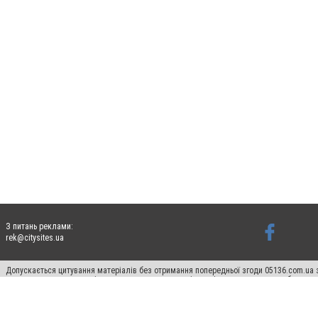
З питань реклами:
rek@citysites.ua
Допускається цитування матеріалів без отримання попередньої згоди 05136.com.ua з
для пошукових систем гіперпосилання на цитовані статті не нижче другого абзацу в
Матеріали з плашками "Новини компаній", "Промо", "Партнерський матеріал", "Партнер