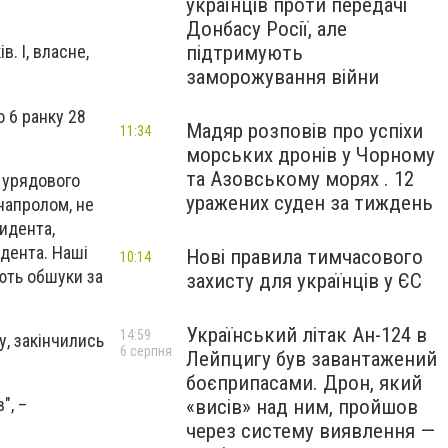
українців проти передачі
Донбасу Росії, але
підтримують
. І, власне,
заморожування війни
 6 ранку 28
Мадяр розповів про успіхи
11:34
морських дронів у Чорному
та Азовському морях . 12
ю урядового
уражених суден за тиждень
напролом, не
идента,
идента. Наші
Нові правила тимчасового
10:14
ють обшуки за
захисту для українців у ЄС
Український літак Ан-124 в
14:59
у, закінчились
6 серпня
Лейпцигу був завантажений
боєприпасами. Дрон, який
", –
«висів» над ним, пройшов
через систему виявлення —