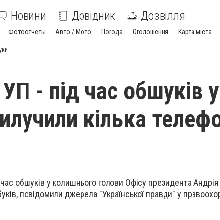
Новини
Довідник
Дозвілля
Фотоотчеты
Авто / Мото
Погода
Оголошення
Карта міста
уки
УП - під час обшуків у
илучили кілька телефо
 час обшуків у колишнього голови Офісу президента Андрія
тбуків, повідомили джерела "Української правди" у правоох