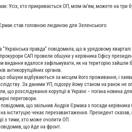
ак: Усіх, хто прикривається ОП, моїм імʼям, можете на три 
 Єрмак став головною людиною для Зеленського
а "Українська правда" повідомила, що в урядовому кварталі
прокурори САП провели обшуки у керівника Офісу президе
м видання вдалося зафільмувати, як на територію зайшли 
ів антикорупційних органів.
що обшуки відбуваються за місцем його проживання, і заяв
 слідству. За даними УП, підозру йому станом на ранок не 
и, що розслідування корупції в Україні – погана новина для
ирні переговори.
повідомив, що звільнив Андрія Єрмака з посади керівника 
р на інституцію чекає перезавантаження. Президент сказав,
ії з тими, хто може очолити ОП.
повідомив, що йде на фронт.