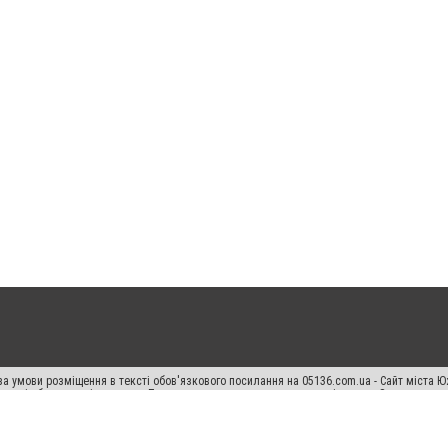
а умови розміщення в тексті обов'язкового посилання на 05136.com.ua - Сайт міста Ю
 тексті або в якості джерела. Порушення виняткових прав переслідується Законом.
ський спецпроєкт", "Політичні новини", "Пресреліз", "PR", "Офіційно", "Політична рек