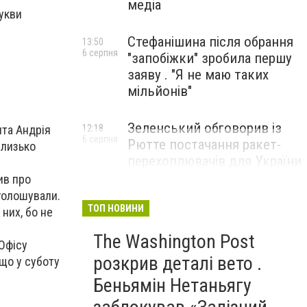
медіа
букви
Стефанішина після обрання
13:50
6 серпня
"запобіжки" зробила першу
заяву . "Я не маю таких
мільйонів"
Зеленський обговорив із
нта Андрія
12:18
6 серпня
Рютте постачання ракет-
близько
перехоплювачів для України
ив про
оголошували.
ТОП НОВИНИ
 них, бо не
The Washington Post
Офісу
розкрив деталі вето .
 що у суботу
Беньямін Нетаньягу