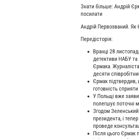
Знати більше: Андрій Єрм
посилати
Андрій Первозваний. Як
Передісторія:
Вранці 28 листопад
детективи НАБУ та 
Єрмака. Журналіста
десяти співробітник
Єрмак підтвердив, 
готовність сприяти
У Польщі вже заявил
полегшує поточні м
Згодом Зеленський 
президента, і тепе
проведе консультац
Після цього Єрмак 