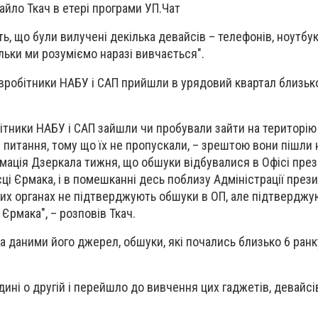
йло Ткач в етері програми УП.Чат
ь, що були вилучені декілька девайсів – телефонів, ноутбуків
ільки ми розуміємо наразі вивчається".
півробітники НАБУ і САП прийшли в урядовий квартал близько
бітники НАБУ і САП зайшли чи пробували зайти на територі
і питання, тому що їх не пропускали, – зрештою вони пішли 
рмація Дзеркала тижня, що обшуки відбувалися в Офісі през
ці Єрмака, і в помешканні десь поблизу Адміністрації през
их органах не підтверджують обшуки в ОП, але підтверджу
Єрмака", – розповів Ткач.
за даними його джерел, обшуки, які почались близько 6 ранк
дині о другій і перейшло до вивчення цих гаджетів, девайсів