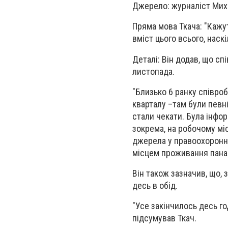
Джерело: журналіст Миха
Пряма мова Ткача: "Кажут
вміст цього всього, наск
Деталі: Він додав, що с
листопада.
"Близько 6 ранку співро
кварталу –там були певн
стали чекати. Була інфо
зокрема, на робочому міс
джерела у правоохоронн
місцем проживання пана 
Він також зазначив, що, 
десь в обід.
"Усе закінчилось десь го
підсумував Ткач.