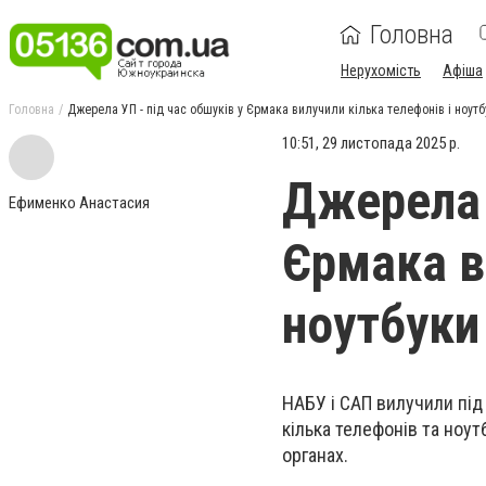
Головна
Нерухомість
Афіша
Головна
Джерела УП - під час обшуків у Єрмака вилучили кілька телефонів і ноутб
10:51, 29 листопада 2025 р.
Джерела 
Ефименко Анастасия
Єрмака в
ноутбуки
НАБУ і САП вилучили під
кілька телефонів та ноу
органах.