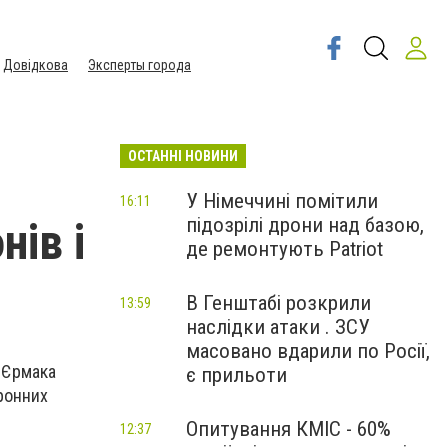
Довідкова
Эксперты города
ОСТАННІ НОВИНИ
У Німеччині помітили
16:11
підозрілі дрони над базою,
нів і
де ремонтують Patriot
В Генштабі розкрили
13:59
наслідки атаки . ЗСУ
масовано вдарили по Росії,
 Єрмака
є прильоти
оронних
Опитування КМІС - 60%
12:37