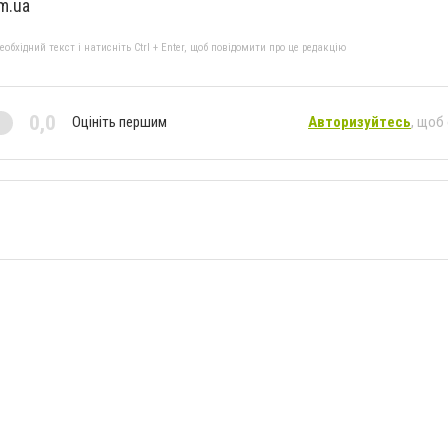
m.ua
бхідний текст і натисніть Ctrl + Enter, щоб повідомити про це редакцію
0,0
Оцініть першим
Авторизуйтесь
, щоб