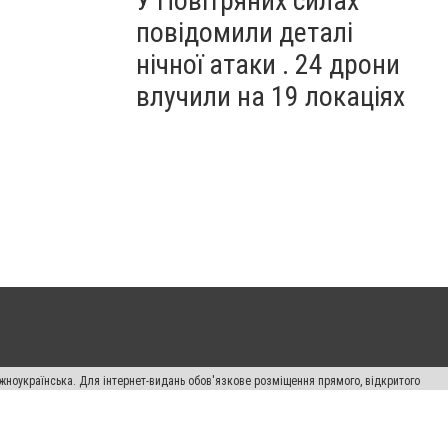
У Повітряних силах
повідомили деталі
нічної атаки . 24 дрони
влучили на 19 локаціях
жноукраїнська. Для інтернет-видань обов'язкове розміщення прямого, відкритого
лама" публікуються на правах реклами.