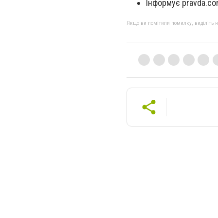
Інформує pravda.co
Якщо ви помітили помилку, виділіть нео