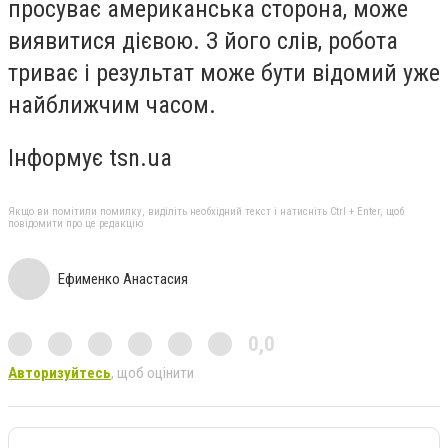
просуває американська сторона, може
виявитися дієвою. З його слів, робота
триває і результат може бути відомий уже
найближчим часом.
Інформує tsn.ua
Якщо ви помітили помилку, виділіть необхідний текст і натисніть Ctrl + Enter, щоб
повідомити про це редакцію
Ефименко Анастасия
0,0
Авторизуйтесь
, щоб оцінити