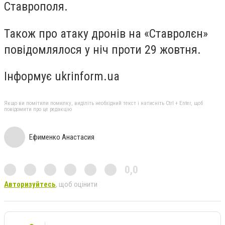
Ставрополя.
Також про атаку дронів на «Ставролєн»
повідомлялося у ніч проти 29 жовтня.
Інформує ukrinform.ua
Якщо ви помітили помилку, виділіть необхідний текст і натисніть Ctrl + Enter, щоб
повідомити про це редакцію
Ефименко Анастасия
0,0
Авторизуйтесь
, щоб оцінити