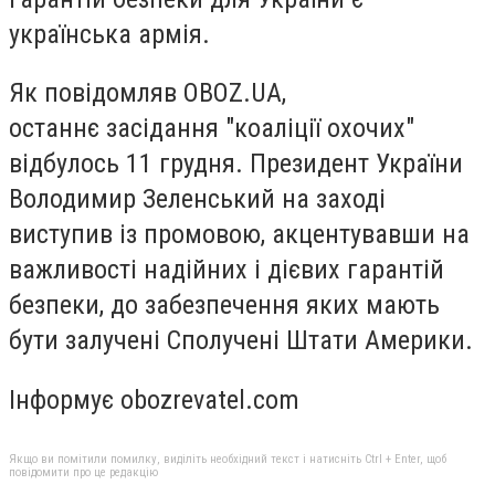
українська армія.
Як повідомляв OBOZ.UA,
останнє засідання "коаліції охочих"
відбулось 11 грудня. Президент України
Володимир Зеленський на заході
виступив із промовою, акцентувавши на
важливості надійних і дієвих гарантій
безпеки, до забезпечення яких мають
бути залучені Сполучені Штати Америки.
Інформує obozrevatel.com
Якщо ви помітили помилку, виділіть необхідний текст і натисніть Ctrl + Enter, щоб
повідомити про це редакцію