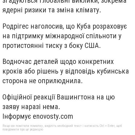
згадуються глобальні виклики, зокрема
ядерні ризики та зміна клімату.
Родрігес наголосив, що Куба розраховує
на підтримку міжнародної спільноти у
протистоянні тиску з боку США.
Водночас деталей щодо конкретних
кроків або рішень у відповідь кубинська
сторона не оприлюднила.
Офіційної реакції Вашингтона на цю
заяву наразі нема.
Інформує enovosty.com
Якщо ви помітили помилку, виділіть необхідний текст і натисніть Ctrl + Enter, щоб
повідомити про це редакцію