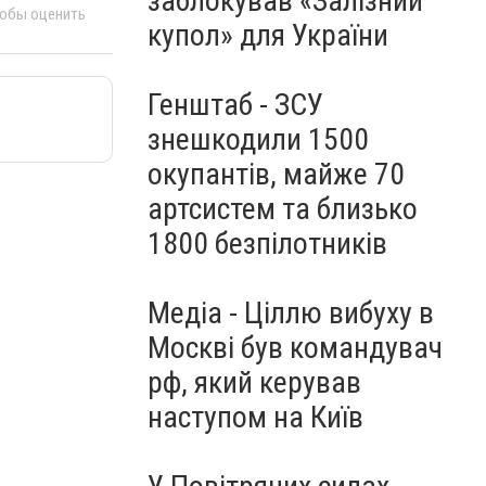
заблокував «Залізний
тобы оценить
купол» для України
Генштаб - ЗСУ
знешкодили 1500
окупантів, майже 70
артсистем та близько
1800 безпілотників
Медіа - Ціллю вибуху в
Москві був командувач
рф, який керував
наступом на Київ