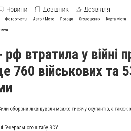
Новини
Довідник
Дозвілля
Фотоотчеты
Авто / Мото
Погода
Оголошення
Карта міста
истеми
 рф втратила у війні п
ще 760 військових та 5
ми
Сили оборони ліквідували майже тисячу окупантів, а також
ні Генерального штабу ЗСУ.