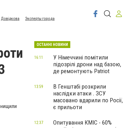
Довідкова
Эксперты города
ОСТАННІ НОВИНИ
роти
У Німеччині помітили
16:11
підозрілі дрони над базою,
3
де ремонтують Patriot
В Генштабі розкрили
13:59
наслідки атаки . ЗСУ
масовано вдарили по Росії,
 знищили
є прильоти
Опитування КМІС - 60%
12:37