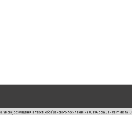
а умови розміщення в тексті обов'язкового посилання на 05136.com.ua - Сайт міста Ю
 тексті або в якості джерела. Порушення виняткових прав переслідується Законом.
ський спецпроєкт", "Політичні новини", "Пресреліз", "PR", "Офіційно", "Політична рек