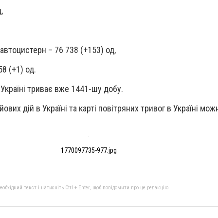
,
 автоцистерн – 76 738 (+153) од,
58 (+1) од.
Україні триває вже 1441-шу добу.
йових дій в Україні та карті повітряних тривог в Україні мо
1770097735-977.jpg
бхідний текст і натисніть Ctrl + Enter, щоб повідомити про це редакцію