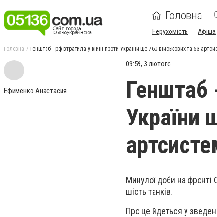
Головна
Нерухомість
Афіша
Головна
Генштаб - рф втратила у війні проти України ще 760 військових та 53 артс
09:59, 3 лютого
Генштаб -
Ефименко Анастасия
України 
артсисте
Минулої доби на фронті 
шість танків.
Про це йдеться у зведен