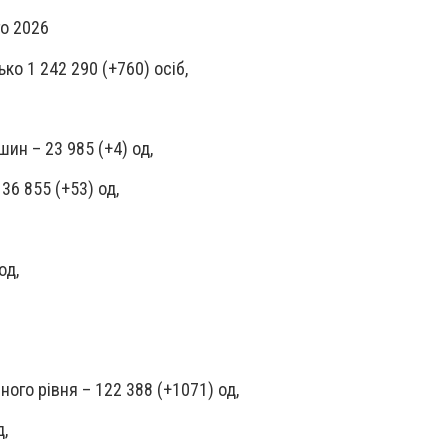
го 2026
ко 1 242 290 (+760) осіб,
ин – 23 985 (+4) од,
36 855 (+53) од,
од,
ого рівня – 122 388 (+1071) од,
д,