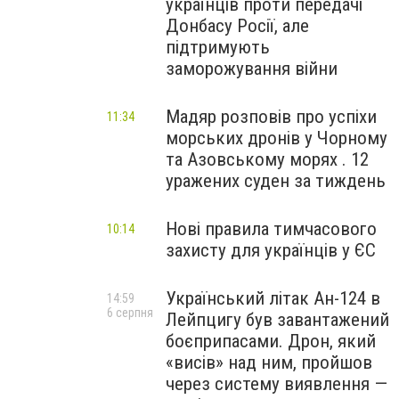
українців проти передачі
Донбасу Росії, але
підтримують
заморожування війни
Мадяр розповів про успіхи
11:34
морських дронів у Чорному
та Азовському морях . 12
уражених суден за тиждень
Нові правила тимчасового
10:14
захисту для українців у ЄС
Український літак Ан-124 в
14:59
6 серпня
Лейпцигу був завантажений
боєприпасами. Дрон, який
«висів» над ним, пройшов
через систему виявлення —