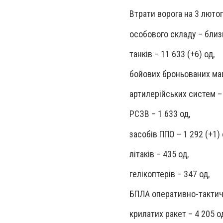
Втрати ворога на 3 люто
особового складу – близь
танків – 11 633 (+6) од,
бойових броньованих маш
артилерійських систем – 
РСЗВ – 1 633 од,
засобів ППО – 1 292 (+1) 
літаків – 435 од,
гелікоптерів – 347 од,
БПЛА оперативно-тактичн
крилатих ракет – 4 205 о