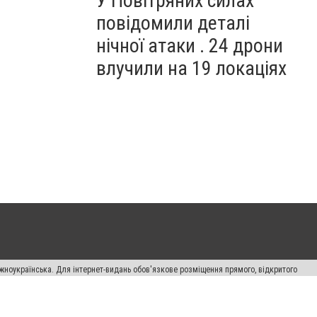
У Повітряних силах
повідомили деталі
нічної атаки . 24 дрони
влучили на 19 локаціях
жноукраїнська. Для інтернет-видань обов'язкове розміщення прямого, відкритого
лама" публікуються на правах реклами.