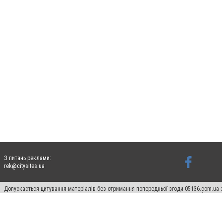
З питань реклами:
rek@citysites.ua
Допускається цитування матеріалів без отримання попередньої згоди 05136.com.ua з
для пошукових систем гіперпосилання на цитовані статті не нижче другого абзацу в
Матеріали з плашками "Новини компаній", "Промо", "Партнерський матеріал", "Партнер