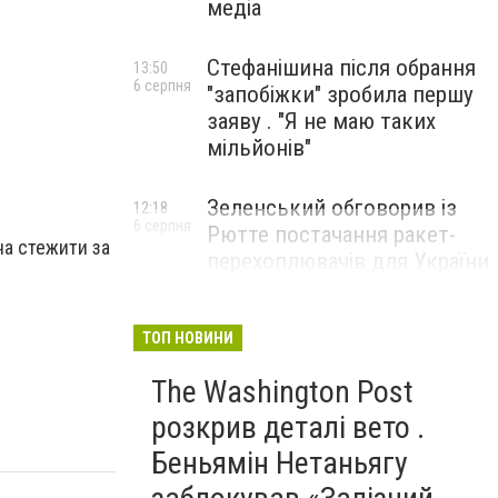
медіа
Стефанішина після обрання
13:50
6 серпня
"запобіжки" зробила першу
заяву . "Я не маю таких
мільйонів"
Зеленський обговорив із
12:18
6 серпня
Рютте постачання ракет-
жна стежити за
перехоплювачів для України
ТОП НОВИНИ
The Washington Post
розкрив деталі вето .
Беньямін Нетаньягу