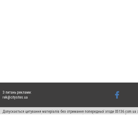
З питань реклами:
rek@citysites.ua
Допускається цитування матеріалів без отримання попередньої згоди 05136.com.ua з
для пошукових систем гіперпосилання на цитовані статті не нижче другого абзацу в
Матеріали з плашками "Новини компаній", "Промо", "Партнерський матеріал", "Партнер