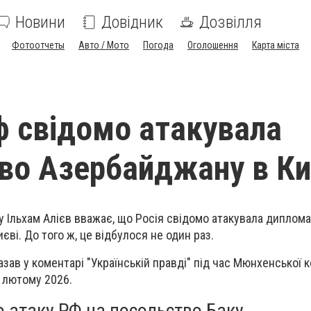
Новини
Довідник
Дозвілля
Фотоотчеты
Авто / Мото
Погода
Оголошення
Карта міста
рф свідомо атакувала
во Азербайджану в Ки
Ільхам Алієв вважає, що Росія свідомо атакувала диплома
єві. До того ж, це відбулося не один раз.
зав у коментарі "Українській правді" під час Мюнхенської к
у лютому 2026.
о атаку РФ на посольство Баку