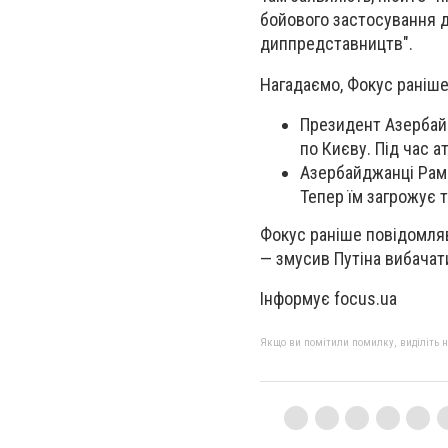
бойового застосування 
диппредставництв".
Нагадаємо, Фокус раніше
Президент Азербай
по Києву. Під час 
Азербайджанці Раміл
Тепер їм загрожує т
Фокус раніше повідомля
— змусив Путіна вибачат
Інформує focus.ua
Якщо ви помітили помилку, виділіть нео