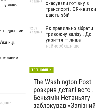
4 серпня
скасували готівку в
ташування
транспорті . QR-квитки
дають збій
Як правильно зібрати
12:33
и та дронами
4 серпня
тривожну валізу . До
укриття — лише
'язниці.
найнеобхідніше
еможливим
ТОП НОВИНИ
The Washington Post
розкрив деталі вето .
Беньямін Нетаньягу
 оцінити
заблокував «Залізний