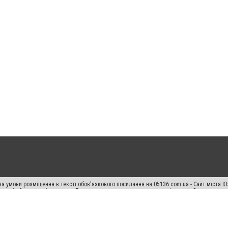
а умови розміщення в тексті обов'язкового посилання на 05136.com.ua - Сайт міста Ю
 тексті або в якості джерела. Порушення виняткових прав переслідується Законом.
ський спецпроєкт", "Політичні новини", "Пресреліз", "PR", "Офіційно", "Політична рек