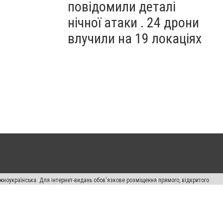
повідомили деталі
нічної атаки . 24 дрони
влучили на 19 локаціях
жноукраїнська. Для інтернет-видань обов'язкове розміщення прямого, відкритого
лама" публікуються на правах реклами.