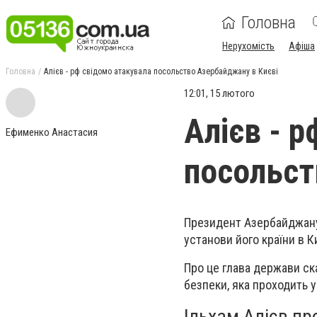
Головна
Нерухомість
Афіша
Головна
Алієв - рф свідомо атакувала посольство Азербайджану в Києві
12:01, 15 лютого
Алієв - 
Ефименко Анастасия
посольст
Президент Азербайджану 
установи його країни в Ки
Про це глава держави ска
безпеки, яка проходить 
Ільхам Алієв пр