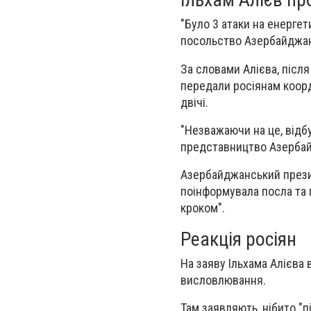
"Було 3 атаки на енергет
посольство Азербайджан
За словами Алієва, післ
передали росіянам коор
двічі.
"Незважаючи на це, відб
представництво Азербай
Азербайджанський презид
поінформувала посла та 
кроком".
Реакція росіян
На заяву Ільхама Алієва
висловлювання.
Там заявляють, нібито "