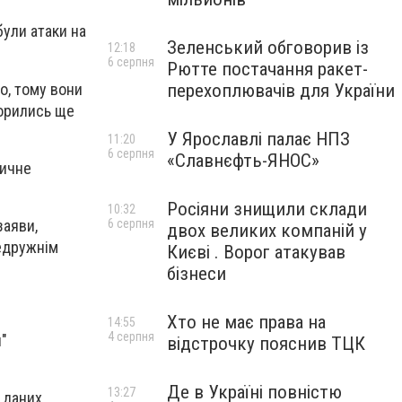
були атаки на
Зеленський обговорив із
12:18
6 серпня
Рютте постачання ракет-
о, тому вони
перехоплювачів для України
торились ще
У Ярославлі палає НПЗ
11:20
6 серпня
«Славнєфть-ЯНОС»
тичне
Росіяни знищили склади
10:32
заяви,
6 серпня
двох великих компаній у
недружнім
Києві . Ворог атакував
бізнеси
Хто не має права на
14:55
4 серпня
и"
відстрочку пояснив ТЦК
Де в Україні повністю
13:27
 даних