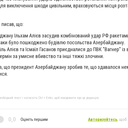
для виключення шкоди цивільним, враховуються місця роз
 писав, що:
джану Ільхам Алієв засудив комбінований удар РФ ракетам
атаки було пошкоджено будівлю посольства Азербайджану.
ь Алієв та Ісмаїл Гасанов приєдналися до ПВК "Вагнер" із в
ермін за умисне вбивство та інші тяжкі злочини.
в, що президент Азербайджану зробив те, що здавалося н
ися.
бхідний текст і натисніть Ctrl + Enter, щоб повідомити про це редакцію
0,0
Оцініть першим
Авторизуйтесь
, щоб