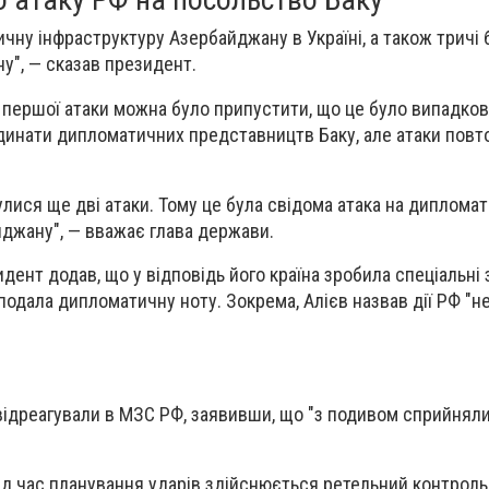
ичну інфраструктуру Азербайджану в Україні, а також тричі 
у", — сказав президент.
я першої атаки можна було припустити, що це було випадков
динати дипломатичних представництв Баку, але атаки пов
улися ще дві атаки. Тому це була свідома атака на диплома
джану", — вважає глава держави.
ент додав, що у відповідь його країна зробила спеціальні 
подала дипломатичну ноту. Зокрема, Алієв назвав дії РФ "
 відреагували в МЗС РФ, заявивши, що "з подивом сприйнял
під час планування ударів здійснюється ретельний контроль