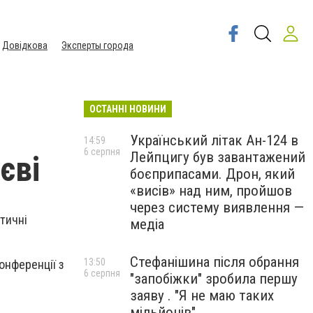
Довідкова
Эксперты города
ОСТАННІ НОВИНИ
Український літак Ан-124 в
14:59
6 серпня
Лейпцигу був завантажений
єві
боєприпасами. Дрон, який
«висів» над ним, пройшов
через систему виявлення —
тичні
медіа
Стефанішина після обрання
13:50
онференції з
6 серпня
"запобіжки" зробила першу
заяву . "Я не маю таких
мільйонів"