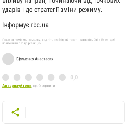
впливу на Іран, починаючи від точкових
ударів і до стратегії зміни режиму.
Інформує rbc.ua
Якщо ви помітили помилку, виділіть необхідний текст і натисніть Ctrl + Enter, щоб
повідомити про це редакцію
Ефименко Анастасия
0,0
Авторизуйтесь
, щоб оцінити