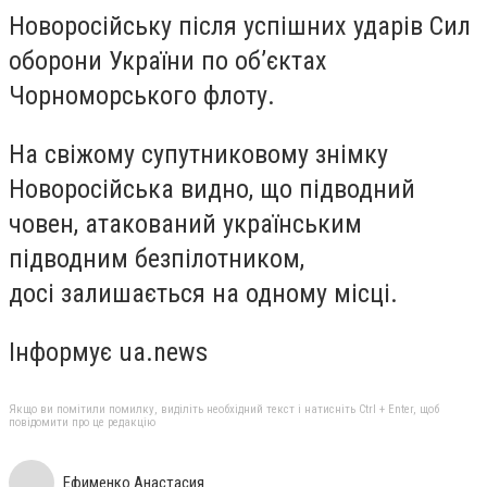
Новоросійську після успішних ударів Сил
оборони України по об’єктах
Чорноморського флоту.
На свіжому супутниковому знімку
Новоросійська видно, що підводний
човен, атакований українським
підводним безпілотником,
досі залишається на одному місці.
Інформує ua.news
Якщо ви помітили помилку, виділіть необхідний текст і натисніть Ctrl + Enter, щоб
повідомити про це редакцію
Ефименко Анастасия