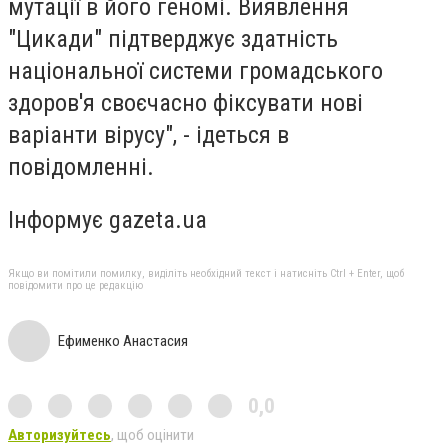
мутації в його геномі. Виявлення
"Цикади" підтверджує здатність
національної системи громадського
здоров'я своєчасно фіксувати нові
варіанти вірусу", - ідеться в
повідомленні.
Інформує gazeta.ua
Якщо ви помітили помилку, виділіть необхідний текст і натисніть Ctrl + Enter, щоб
повідомити про це редакцію
Ефименко Анастасия
0,0
Авторизуйтесь
, щоб оцінити