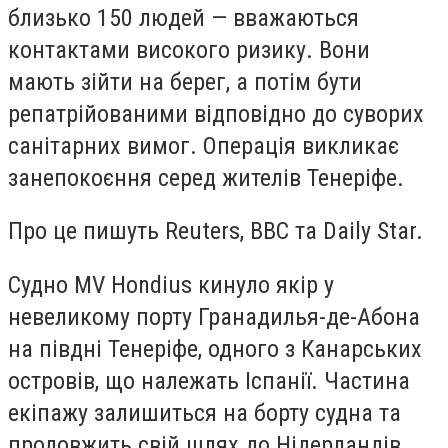
близько 150 людей — вважаються
контактами високого ризику. Вони
мають зійти на берег, а потім бути
репатрійованими відповідно до суворих
санітарних вимог. Операція викликає
занепокоєння серед жителів Тенеріфе.
Про це пишуть Reuters, ВВС та Daily Star.
Судно MV Hondius кинуло якір у
невеликому порту Гранадилья-де-Абона
на півдні Тенеріфе, одного з Канарських
островів, що належать Іспанії. Частина
екіпажу залишиться на борту судна та
продовжить свій шлях до Нідерландів.