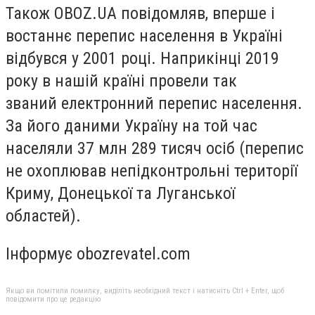
Також OBOZ.UA повідомляв, вперше і
востаннє перепис населення в Україні
відбувся у 2001 році. Наприкінці 2019
року в нашій країні провели так
званий електронний перепис населення.
За його даними Україну на той час
населяли 37 млн 289 тисяч осіб (перепис
не охоплював непідконтрольні території
Криму, Донецької та Луганської
областей).
Інформує obozrevatel.com
Якщо ви помітили помилку, виділіть необхідний текст і натисніть Ctrl + Enter, щоб
повідомити про це редакцію