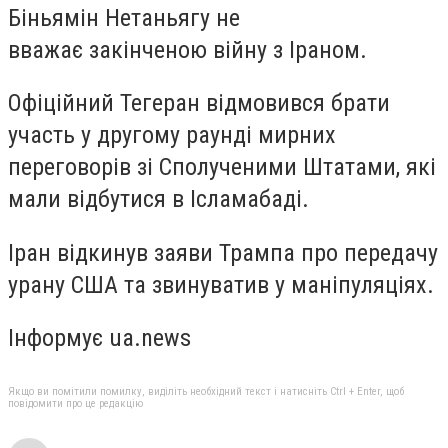
Біньямін Нетаньягу не
вважає закінченою війну з Іраном.
Офіційний Тегеран відмовився брати
участь у другому раунді мирних
переговорів зі Сполученими Штатами, які
мали відбутися в Ісламабаді.
Іран відкинув заяви Трампа про передачу
урану США та звинуватив у маніпуляціях.
Інформує ua.news
Якщо ви помітили помилку, виділіть необхідний текст і натисніть Ctrl + Enter, щоб
повідомити про це редакцію