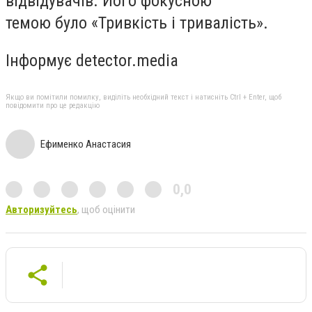
відвідувачів. Його фокусною
темою було «Тривкість і тривалість».
Інформує detector.media
Якщо ви помітили помилку, виділіть необхідний текст і натисніть Ctrl + Enter, щоб
повідомити про це редакцію
Ефименко Анастасия
0,0
Авторизуйтесь
, щоб оцінити