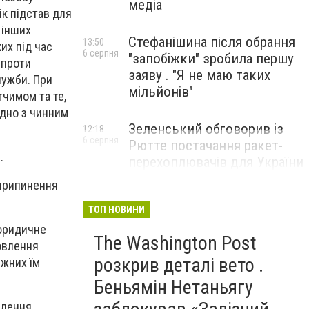
медіа
к підстав для
 інших
Стефанішина після обрання
13:50
их під час
6 серпня
"запобіжки" зробила першу
 проти
заяву . "Я не маю таких
лужби. При
мільйонів"
тчимом та те,
ідно з чинним
Зеленський обговорив із
12:18
6 серпня
Рютте постачання ракет-
.
перехоплювачів для України
 припинення
ТОП НОВИНИ
 юридичне
The Washington Post
новлення
розкрив деталі вето .
ежних їм
Беньямін Нетаньягу
влення,