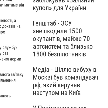
заблокував «Залізний
чи матиме він
купол» для України
еності, а
Генштаб - ЗСУ
 доказів на
знешкодили 1500
про
окупантів, майже 70
артсистем та близько
ву службу»
1800 безпілотників
у разі
аченої норми
Медіа - Ціллю вибуху в
ного зв’язку,
Москві був командувач
вільнення
рф, який керував
наступом на Київ
знають