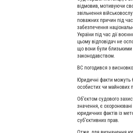
відмовив, мотивуючи сво
звільнення військовослу
поважних причин під час 
забезпечення національно
України під час дії воєн
цьому відповідач не осп
що вони були близькими о
законодавством.
ВС погодився з висновком
Юридичні факти можуть б
особистих чи майнових п
Об’єктом судового захис
значення, є охоронювані
юридичних фактів із мет
суб’єктивних прав.
Отже, для визначення юр