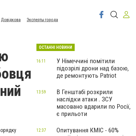
Довідкова
Эксперты города
ОСТАННІ НОВИНИ
ою
У Німеччині помітили
16:11
підозрілі дрони над базою,
бовця
де ремонтують Patriot
вний
В Генштабі розкрили
13:59
наслідки атаки . ЗСУ
масовано вдарили по Росії,
є прильоти
Опитування КМІС - 60%
порядку
12:37