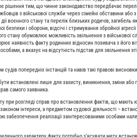
є рішення тим, що чинне законодавство передбачає перелі
жбовців з військової служби через сімейні обставини або з
дії воєнного стану та перелік близьких родичів, загибель як
ї безпеки і оборони, відсічі і стримування збройної агресії
ного стану обумовлює можливість звільнення з військової с
орює наявність факту родинних відносин позивача з його ві
собами, а вказує на відсутність підстав для звільнення зг
 судів попередніх інстанцій та навів такі правові висновки
ути встановлені лише для захисту, виникнення, зміни або
рав самого заявника.
ту при розгляді справ про встановлення фактів, що мають
 законом інтереси, а предметом судової діяльності – вста
ою забезпечення реалізації заінтересованими особами нал
идичного характеру факту потрібно з’ясувати мету встано