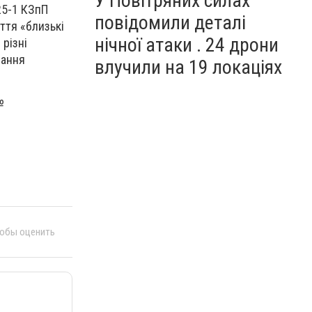
У Повітряних силах
 25-1 КЗпП
повідомили деталі
ття «близькі
нічної атаки . 24 дрони
 різні
вання
влучили на 19 локаціях
№
тобы оценить