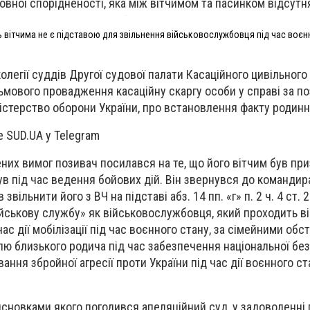
овної спорідненості, яка між вітчимом та пасинком відсутн
ь вітчима не є підставою для звільнення військовослужбовця під час воєн
олегії суддів Другої судової палати Касаційного цивільного 
ьмового провадження касаційну скаргу особи у справі за п
ністерство оборони України, про встановлення факту родинн
е SUD.UA у Telegram
них вимог позивач посилався на те, що його вітчим був пр
ув під час ведення бойових дій. Він звернувся до командир
звільнити його з ВЧ на підставі абз. 14 пп. «г» п. 2 ч. 4 ст. 
військову службу» як військовослужбовця, який проходить в
ас дії мобілізації під час воєнного стану, за сімейними обс
ллю близького родича під час забезпечення національної без
вання збройної агресії проти України під час дії воєнного с
висновками якого погодився апеляційний суд, у задоволенні