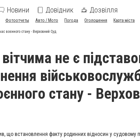
Новини
Довідник
Дозвілля
Фотоотчеты
Авто / Мото
Погода
Оголошення
Карта міста
час воєнного стану - Верховний Суд
 вітчима не є підстав
ьнення військовослуж
оєнного стану - Верхо
ив, що встановлення факту родинних відносин у судовому 