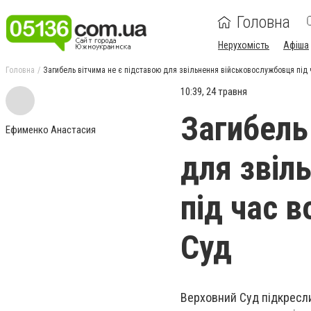
Головна
Нерухомість
Афіша
Головна
Загибель вітчима не є підставою для звільнення військовослужбовця під 
10:39, 24 травня
Загибель
Ефименко Анастасия
для звіл
під час в
Суд
Верховний Суд підкресл