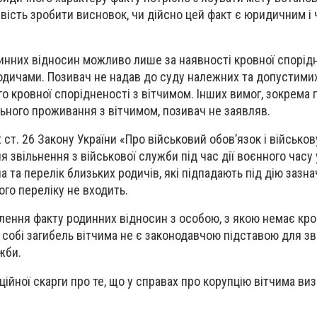
вість зробити висновок, чи дійсно цей факт є юридичним і 
нних відносин можливо лише за наявності кровної спорідн
родичами. Позивач не надав до суду належних та допустимих
о кровної спорідненості з вітчимом. Інших вимог, зокрема 
ьного проживання з вітчимом, позивач не заявляв.
12 ст. 26 Закону України «Про військовий обов’язок і військо
 звільнення з військової служби під час дії воєнного часу 
а та перелік близьких родичів, які підпадають під дію зазн
ого переліку не входить.
лення факту родинних відносин з особою, з якою немає кров
 собі загибель вітчима не є законодавчою підставою для з
жби.
ійної скарги про те, що у справах про корупцію вітчима ви