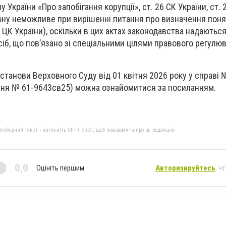
 України «Про запобігання корупції», ст. 26 СК України, ст.
кону неможливе при вирішенні питання про визначення поня
53 ЦК України), оскільки в цих актах законодавства надаються
сіб, що пов’язано зі спеціальними цілями правового регулю
станови Верховного Суду від 01 квітня 2026 року у справі 
ня № 61-9643св25) можна ознайомитися за посиланням.
бхідний текст і натисніть Ctrl + Enter, щоб повідомити про це редакцію
0,0
Оцініть першим
Авторизируйтесь
, ч