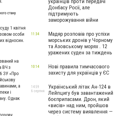
українців проти передачі
я.
Донбасу Росії, але
підтримують
ного стану
заморожування війни
суду 1 квітня
Мадяр розповів про успіхи
озовом особи
11:34
морських дронів у Чорному
их відносин.
та Азовському морях . 12
уражених суден за тиждень
изваний на
Нові правила тимчасового
а ВЧ з
10:14
захисту для українців у ЄС
26 ЗУ «Про
ійськову
тавинами, а
Український літак Ан-124 в
14:59
6 серпня
пеки і
Лейпцигу був завантажений
тану. Однак
боєприпасами. Дрон, який
«висів» над ним, пройшов
через систему виявлення —
 позову