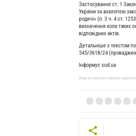
Застосування ст. 1 Закону
України за аналогією за
родичі» (п. 3 ч. 4 ст. 12
визначення кола таких о
відповідних актів.
Детальніше з текстом по
545/3618/24 (проваджен
Інформує sud.ua
Якщо ви помітили помилку, виділіть нео