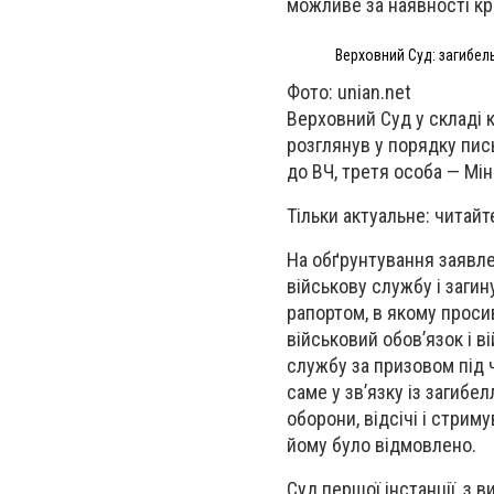
можливе за наявності кр
Верховний Суд: загибел
Фото: unian.net
Верховний Суд у складі к
розглянув у порядку пис
до ВЧ, третя особа — Мі
Тільки актуальне: читайт
На обґрунтування заявле
військову службу і загин
рапортом, в якому просив 
військовий обов’язок і 
службу за призовом під ч
саме у зв’язку із загибе
оборони, відсічі і стриму
йому було відмовлено.
Суд першої інстанції, з 