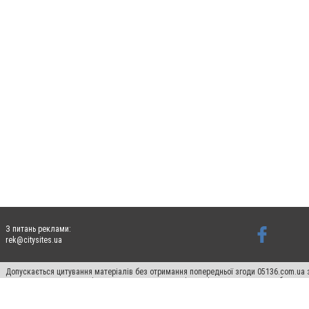
З питань реклами:
rek@citysites.ua
Допускається цитування матеріалів без отримання попередньої згоди 05136.com.ua з
для пошукових систем гіперпосилання на цитовані статті не нижче другого абзацу в
Матеріали з плашками "Новини компаній", "Промо", "Партнерський матеріал", "Партнер