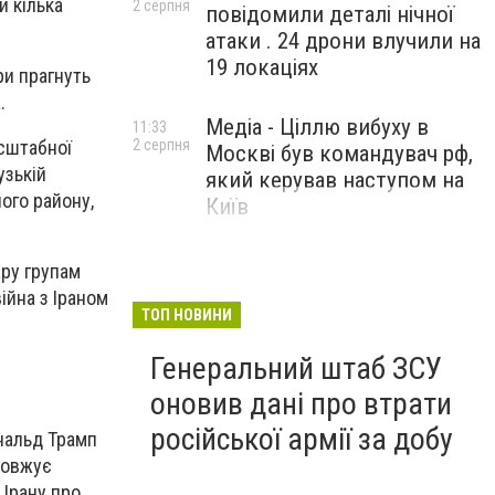
 кілька
2 серпня
повідомили деталі нічної
атаки . 24 дрони влучили на
19 локаціях
ри прагнуть
.
Медіа - Ціллю вибуху в
11:33
сштабної
2 серпня
Москві був командувач рф,
узькій
який керував наступом на
ного району,
Київ
ару групам
війна з Іраном
ТОП НОВИНИ
Генеральний штаб ЗСУ
оновив дані про втрати
російської армії за добу
ональд Трамп
довжує
 Ірану про