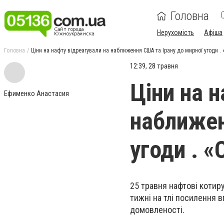
Головна
Нерухомість
Афіша
Головна
Ціни на нафту відреагували на наближення США та Ірану до мирної угоди . «
12:39, 28 травня
Ціни на 
Ефименко Анастасия
наближен
угоди . «
25 травня нафтові котир
тижні на тлі посилення 
домовленості.