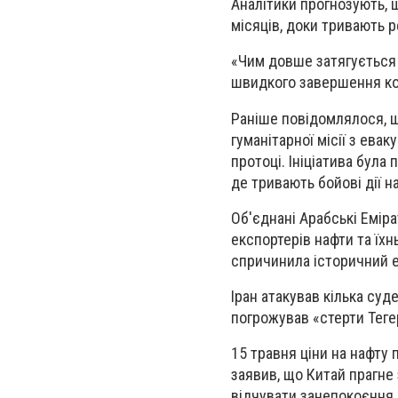
Аналітики прогнозують, 
місяців, доки тривають 
«Чим довше затягується к
швидкого завершення конф
Раніше повідомлялося, 
гуманітарної місії з ева
протоці. Ініціатива була 
де тривають бойові дії н
Об'єднані Арабські Емір
експортерів нафти та їхнь
спричинила історичний е
Іран атакував кілька су
погрожував «стерти Тегер
15 травня ціни на нафту
заявив, що Китай прагне
відчувати занепокоєння 