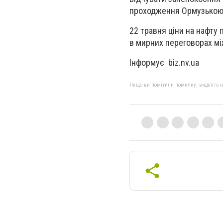
проходження Ормузькою 
22 травня ціни на нафту
в мирних переговорах мі
Інформує biz.nv.ua
Якщо ви помітили помилку, виділіть нео