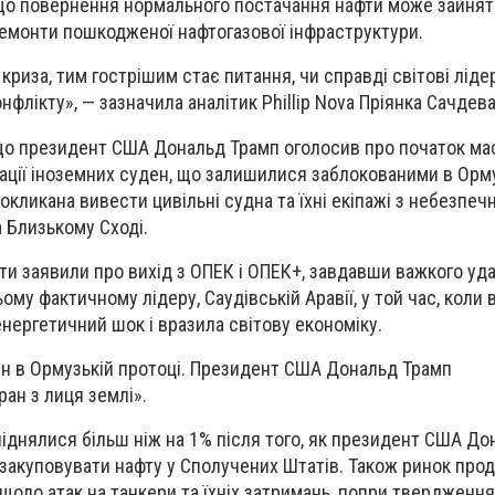
що повернення нормального постачання нафти може зайняти
ремонти пошкодженої нафтогазової інфраструктури.
риза, тим гострішим стає питання, чи справді світові ліде
лікту», — зазначила аналітик Phillip Nova Пріянка Сачдева
що президент США Дональд Трамп оголосив про початок ма
куації іноземних суден, що залишилися заблокованими в Орм
покликана вивести цивільні судна та їхні екіпажі з небезпеч
а Близькому Сході.
ати заявили про вихід з ОПЕК і ОПЕК+, завдавши важкого уд
ому фактичному лідеру, Саудівській Аравії, у той час, коли 
нергетичний шок і вразила світову економіку.
ден в Ормузькій протоці. Президент США Дональд Трамп
ан з лиця землі».
 піднялися більш ніж на 1% після того, як президент США Д
 закуповувати нафту у Сполучених Штатів. Також ринок про
щодо атак на танкери та їхніх затримань, попри твердження