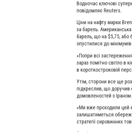
Водночас ключові супере
повідомляє Reuters.
Ціни на нафту марки Bren
за барель. Американська 
барель, що на $5,75, аб
опустилися до мінімумів 
«Попри всі застереження
зараз помітно світло в к
в короткостроковій перс
Утім, сторони все ще ро
підкреслив, що доручив 
домовленостей з Іраном.
«Ми вже проходили цей е
залишатиметься обережні
стратегії сировинних тов