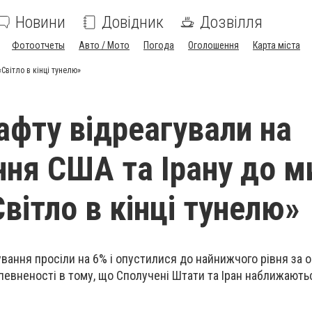
Новини
Довідник
Дозвілля
Фотоотчеты
Авто / Мото
Погода
Оголошення
Карта міста
Світло в кінці тунелю»
нафту відреагували на
ня США та Ірану до м
Світло в кінці тунелю»
ування просіли на 6% і опустилися до найнижчого рівня за о
впевненості в тому, що Сполучені Штати та Іран наближають