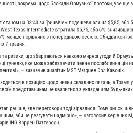
чності, зокрема щодо блокади Ормузької протоки, усе ще 
t станом на 03:43 за Гринвічем подешевшали на $5,85, або 5
West Texas Intermediate втратила $5,75, або 6%, знизившись
о 6%, менше порівняно з попередньою сесією. Обидва контра
із 7 травня.
 та ризики, що зберігаються навколо мирної угоди й Ормузь
інці тунелю, яке може забезпечити певне послаблення цін н
пективі», — зазначив аналітик MST Marquee Сол Кавонік.
зходяться в позиціях щодо низки складних питань, а Трамп 
своїм представникам не квапитися з укладанням будь-яких
тап раніше, але переговори тоді зірвалися. Тому ринок, шв
шим, аби не реагувати надмірно», — наголосив керівник ві
арів ING Воррен Паттерсон.