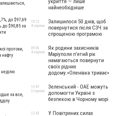
укриття — лише
залишаються,
найнеобхідніше
,7%, до $97,69
Залишилося 50 днів, щоб
10:12
 до $90,85 за
4 серпня
повернутися після СЗЧ за
кти
спрощеною програмою
Як родини захисників
09:36
кої протоки,
4 серпня
Маріуполя пʼятий рік
а нафту
намагаються повернути
своїх рідних
у неділю
додому.«Оленівка триває»
Зеленський - ОАЕ можуть
13:47
2 серпня
допомогти Україні з
идше за все,
безпекою в Чорному морі
дділу
У Повітряних силах
12:43