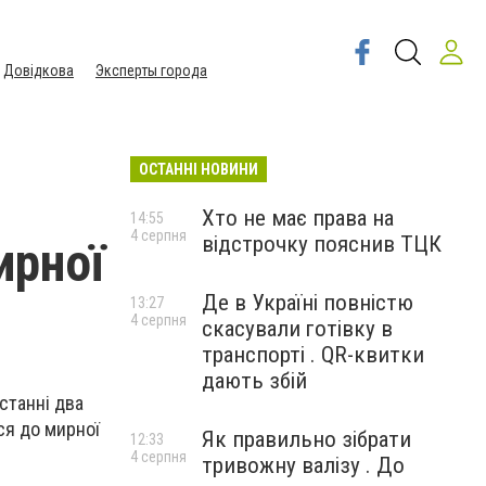
Довідкова
Эксперты города
ОСТАННІ НОВИНИ
Хто не має права на
14:55
4 серпня
відстрочку пояснив ТЦК
ирної
Де в Україні повністю
13:27
4 серпня
скасували готівку в
транспорті . QR-квитки
дають збій
станні два
ся до мирної
Як правильно зібрати
12:33
4 серпня
тривожну валізу . До