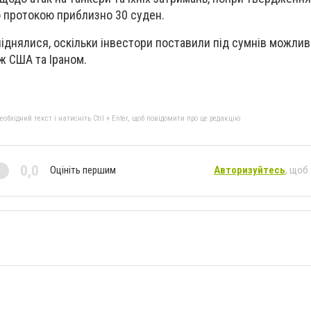
протокою приблизно 30 суден.
 піднялися, оскільки інвестори поставили під сумнів можлив
ж США та Іраном.
бхідний текст і натисніть Ctrl + Enter, щоб повідомити про це редакцію
0,0
Оцініть першим
Авторизуйтесь
, щоб