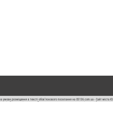
а умови розміщення в тексті обов'язкового посилання на 05136.com.ua - Сайт міста Ю
 тексті або в якості джерела. Порушення виняткових прав переслідується Законом.
ський спецпроєкт", "Політичні новини", "Пресреліз", "PR", "Офіційно", "Політична рек