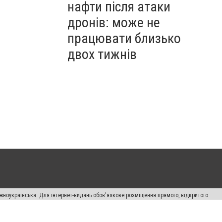
нафти після атаки
дронів: може не
працювати близько
двох тижнів
жноукраїнська. Для інтернет-видань обов'язкове розміщення прямого, відкритого
лама" публікуються на правах реклами.