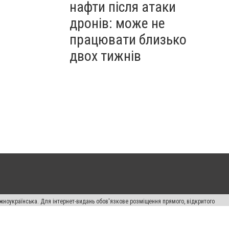
нафти після атаки
дронів: може не
працювати близько
двох тижнів
жноукраїнська. Для інтернет-видань обов'язкове розміщення прямого, відкритого
лама" публікуються на правах реклами.