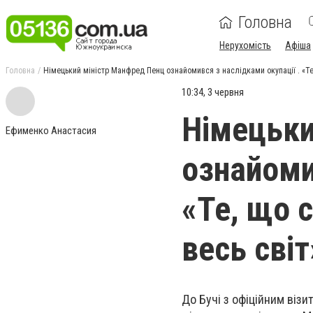
Головна
Нерухомість
Афіша
Головна
Німецький міністр Манфред Пенц ознайомився з наслідками окупації . «Те, 
10:34, 3 червня
Німецьки
Ефименко Анастасия
ознайоми
«Те, що с
весь світ
До Бучі з офіційним візи