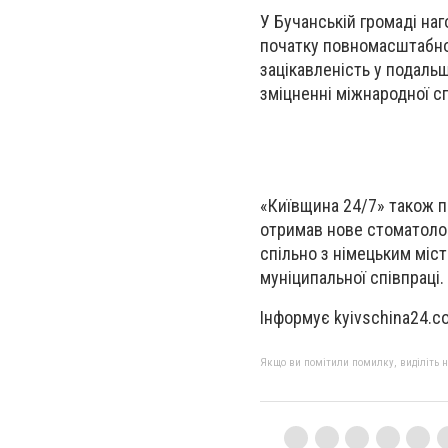
У Бучанській громаді наг
початку повномасштабної
зацікавленість у подальш
зміцненні міжнародної с
«Київщина 24/7» також 
отримав нове стоматолог
спільно з німецьким міс
муніципальної співпраці.
Інформує kyivschina24.c
Якщо ви помітили помилку, виділіть нео