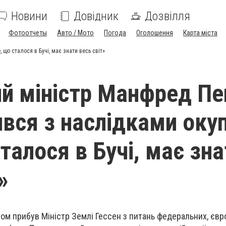
Новини
Довідник
Дозвілля
Фотоотчеты
Авто / Мото
Погода
Оголошення
Карта міста
що сталося в Бучі, має знати весь світ»
й міністр Манфред Пе
вся з наслідками окупа
талося в Бучі, має зна
»
том прибув Міністр Землі Гессен з питань федеральних, євр