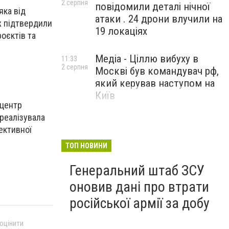
2 серпня
повідомили деталі нічної
яка від
атаки . 24 дрони влучили на
ж підтвердили
19 локаціях
роєктів та
Медіа - Ціллю вибуху в
11:33
2 серпня
Москві був командувач рф,
який керував наступом на
Київ
 центр
 реалізувала
ективної
ТОП НОВИНИ
Генеральний штаб ЗСУ
оновив дані про втрати
російської армії за добу
 оцінити