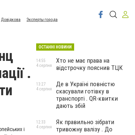
Довідкова
Эксперты города
ОСТАННІ НОВИНИ
нц
Хто не має права на
14:55
4 серпня
відстрочку пояснив ТЦК
ції .
Де в Україні повністю
ти
13:27
4 серпня
скасували готівку в
транспорті . QR-квитки
дають збій
Як правильно зібрати
12:33
4 серпня
тривожну валізу . До
опейських і