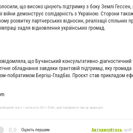
олосили, що високо цінують підтримку з боку Землі Гессен, 
 війни демонструє солідарність з Україною. Сторони тако
ому розвитку партнерських відносин, реалізації спільних п
півпраці задля відновлення українських громад.
повідомляла, що Бучанський консультативно-діагностичний
ічне обладнання завдяки грантовій підтримці, яку громада
том-побратимом Бергіш-Гладбах. Проєкт став прикладом еф
om
бхідний текст і натисніть Ctrl + Enter, щоб повідомити про це редакцію
0,0
Оцініть першим
Авторизуйтесь
, щоб