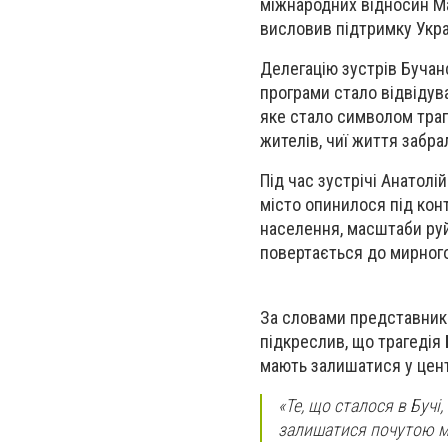
міжнародних відносин Ма
висловив підтримку Укра
Делегацію зустрів Бучан
програми стало відвідув
яке стало символом траг
жителів, чиї життя забрал
Під час зустрічі Анатолі
місто опинилося під кон
населення, масштаби руй
повертається до мирног
За словами представник
підкреслив, що трагедія 
мають залишатися у цент
«Те, що сталося в Бучі
залишатися почутою м