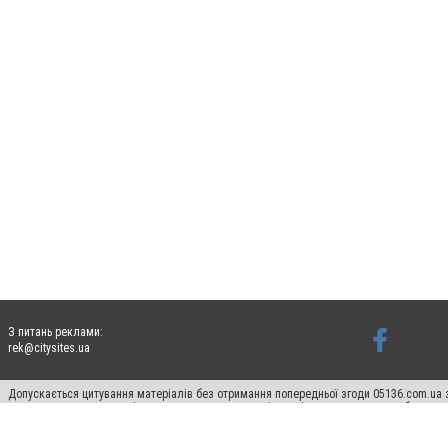
З питань реклами:
rek@citysites.ua
Допускається цитування матеріалів без отримання попередньої згоди 05136.com.ua з
для пошукових систем гіперпосилання на цитовані статті не нижче другого абзацу в
Матеріали з плашками "Новини компаній", "Промо", "Партнерський матеріал", "Партнер