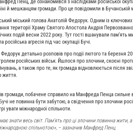
нфред Пенц, де ознайомився з наслідками російської окупац
їні й мешканцям громади. Про це повідомили в Бучанській мі
ський міський голова Анатолій Федорук. Одним із ключових
ання території Храму Святого Апостола Андрія Первозванно
ічних подій весни 2022 року. Тут гості вшанували пам’ять м
а російська агресія під час окупації Бучі.
й Федорук детально розповів про події лютого та березня 20
тролем російських військ. Йшлося про злочини, скоєні прот
нувань, а також про те, як громада відновлюється після зв
о життя.
ів громади, побачене справило на Манфреда Пенца сильне 
Бучі не повинна бути забутою, а свідчення про злочини росі
рі уваги міжнародної спільноти.
, має знати весь світ. Пам’ять про ці злочини повинна жити, а
іжнародною спільнотою», – зазначив Манфред Пенц.