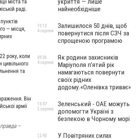
укриття — лише
ії міста та
найнеобхідніше
ській раді.
 пунктів
Залишилося 50 днів, щоб
10:12
го — місця,
4 серпня
повернутися після СЗЧ за
ирних
спрощеною програмою
22 року, коли
Як родини захисників
09:36
4 серпня
и цивільного
Маріуполя пʼятий рік
ільнення та
намагаються повернути
своїх рідних
додому.«Оленівка триває»
враження. Він
Зеленський - ОАЕ можуть
13:47
йської армії
2 серпня
допомогти Україні з
безпекою в Чорному морі
 правда –
У Повітряних силах
12:43