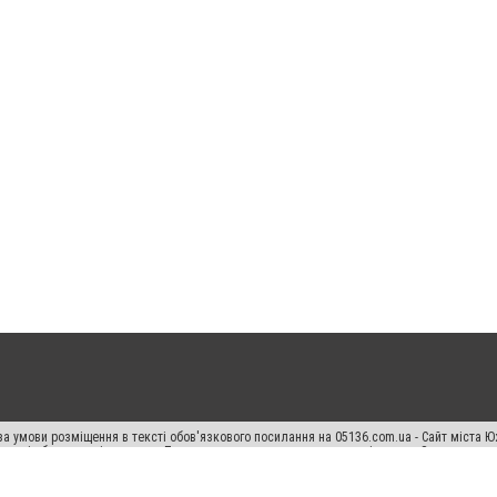
а умови розміщення в тексті обов'язкового посилання на 05136.com.ua - Сайт міста Ю
 тексті або в якості джерела. Порушення виняткових прав переслідується Законом.
ський спецпроєкт", "Політичні новини", "Пресреліз", "PR", "Офіційно", "Політична рек