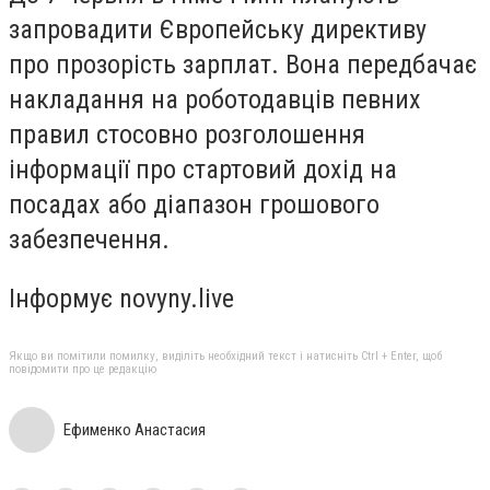
запровадити Європейську директиву
про прозорість зарплат. Вона передбачає
накладання на роботодавців певних
правил стосовно розголошення
інформації про стартовий дохід на
посадах або діапазон грошового
забезпечення.
Інформує novyny.live
Якщо ви помітили помилку, виділіть необхідний текст і натисніть Ctrl + Enter, щоб
повідомити про це редакцію
Ефименко Анастасия