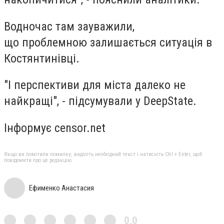
Водночас там зауважили,
що проблемною залишається ситуація в
Костянтинівці.
"І перспективи для міста далеко не
найкращі", - підсумували у DeepState.
Інформує censor.net
Якщо ви помітили помилку, виділіть необхідний текст і натисніть Ctrl + Enter, щоб
повідомити про це редакцію
Ефименко Анастасия
0,0