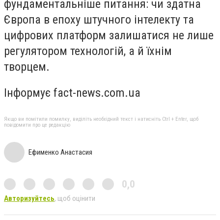
фундаментальніше питання: чи здатна
Європа в епоху штучного інтелекту та
цифрових платформ залишатися не лише
регулятором технологій, а й їхнім
творцем.
Інформує fact-news.com.ua
Якщо ви помітили помилку, виділіть необхідний текст і натисніть Ctrl + Enter, щоб
повідомити про це редакцію
Ефименко Анастасия
0,0
Авторизуйтесь
, щоб оцінити