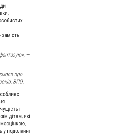
оди
еки,
 особистих
 замість
 фантазую», —
уємося про
років, ВПО.
особливо
ння
чущість і
їм дітям, які
амооцінкою,
ь у подоланні