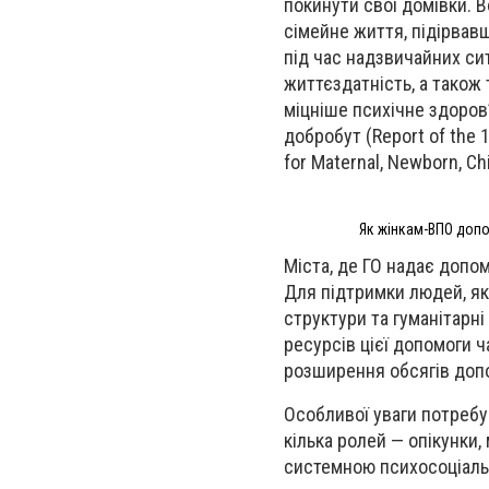
покинути свої домівки. В
сімейне життя, підірвавш
під час надзвичайних сит
життєздатність, а також 
міцніше психічне здоров’
добробут (Report of the 
for Maternal, Newborn, Ch
Як жінкам-ВПО допо
Міста, де ГО надає допом
Для підтримки людей, як
структури та гуманітарні
ресурсів цієї допомоги ч
розширення обсягів допом
Особливої уваги потребу
кілька ролей — опікунки
системною психосоціаль