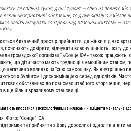
житку, де спільна кухня, душ і туалет — один на поверх або 
ив вкрай несприятливі обставини, то дуже складно забезпечи
ажко навіть відчувати контроль над власним життям», — заз
е ЮА».
ється безпечний простір прийняття, де жінки під час артз
 починають довіряти, відчувати власну цінність і жагу до 
анди громадської організації «Сонце ЮА» також працюють із
чають, що діти часто мають труднощі з емоційним станом,
 що негативно впливає на їхню самооцінку. Як внутрішньо п
аються з булінгом і дискримінацією серед однолітків. Часто 
життєвих обставинах до повномасштабного вторгнення, чер
 в ще більш вразливому становищі.
магають впоратися з психологічними викликами й зміцнити ментальне зд
х. Фото: “Сонце” ЮА
підтримки та прийняття з боку дорослих і однолітків діти 