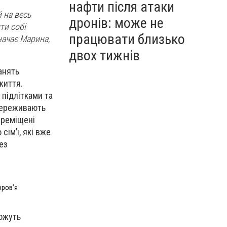
нафти після атаки
й на весь
дронів: може не
ти собі
працювати близько
начає Марина,
двох тижнів
анять
життя.
 підлітками та
 переживають
ереміщені
сім’ї, які вже
ез
оровʼя
можуть