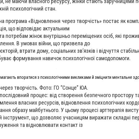
и, не маючи власного ресурсу, жінки стають заручницями 
хній психологічний стан.
а програма «Відновлення через творчість» постає як ком
ція, що відповідає актуальним
та потребам жінок внутрішньо переміщених осіб, які прожи
лення. В умовах війни, що призвела до
торій, втрати дому, соціальних зв’язків і відчуття стабільн
буває формування навичок психологічної самодопомоги.
магають впоратися з психологічними викликами й зміцнити ментальне зд
ерез творчість. Фото: ГО “Сонце” ЮА.
послідовний процес: від створення безпечного простору т
млення власних ресурсів, відновлення психологічних кордо
ння образу майбутнього. У цьому процесі арттерапія висту
й інструмент, що дозволяє учасницям виражати складні пе
уження та відновлювати контакт із