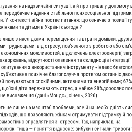
гування на надзвичайні ситуації, а й про тривалу допомогу
ка передбачає надання стабільної психосоціальної підтримк
. У контексті війни постає питання: що означає з позиції г
жінками та дітьми в Україні сьогодні?
 лише з наслідками переміщення та втрати домівки, друзів,
ими труднощами: від стресу, пов’язаного з роботою або сім’
економічних можливостей, відключень електроенергії, заг
захворювань, відсутності опалення та складнощів інтеграції 
о опитування з використанням інструменту «Індекс благоп
 суб’єктивне психічне благополуччя протягом останніх двох
й почуваються спокійними, активними та енергійними; 67%
 що їхні діти переживають стрес, а майже 28%дорослих по
не виснаження (дані «Мондо», січень, 2026).
ть не лише на масштаб проблеми, але й на необхідність си
підходів, що дозволяють жінкам отримувати підтримку й п
самостійно справлятися зі стресом. Так, наприклад, на
оріжжі тиша — поняття відносне: вибухи і сигнали тривоги 