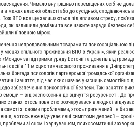
овсякдення. Чимало внутрішньо переміщених осіб не дола
и в межах власної області або до сусідньої, сподіваючись в
к. Тож ВПО все ще залишаються під впливом стресу, пов’яза
и, які залишили домівки та все нажите заради безпеки себ
знайшли її повною мірою.
печення непродовольчими товарами та психосоціальною п
 у місцях спільного проживання ВПО в Україні», який реаліз
«Мондо» за підтримки уряду Естонії та донатів від громадя
ьні сесії в 11 місцях тимчасового проживання в Дніпропет
ільна бригада психологів партнерської громадської організа
втичні заняття, під час яких навчає учасниць самостійно д
щодо забезпечення психологічної безпеки. Такі заняття вик
 емоцій — від заспокоєння до відчуття ресурсності. До пр
них станах: хтось повністю розчарувався в людях і відчува
 самоті зі своїми проблемами, хтось пригнічений і ніби за
ння, а хтось вже відчуває явні симптоми депресії — хроні
я, проблеми зі сном і харчуванням, психосоматичні захворю