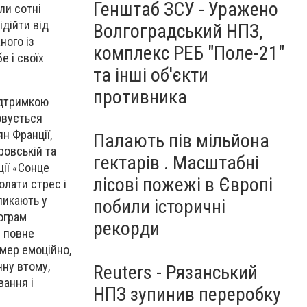
Генштаб ЗСУ - Уражено
ли сотні
ідійти від
Волгоградський НПЗ,
ного із
комплекс РЕБ "Поле-21"
е і своїх
та інші об'єкти
противника
ідтримкою
овується
н Франції,
Палають пів мільйона
ровській та
гектарів . Масштабні
ції «Сонце
лісові пожежі в Європі
олати стрес і
ликають у
побили історичні
ограм
рекорди
є повне
вмер емоційно,
чну втому,
Reuters - Рязанський
вання і
НПЗ зупинив переробку