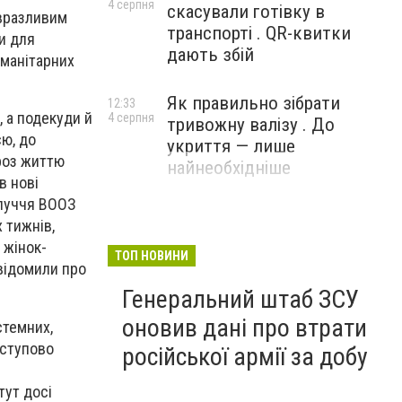
4 серпня
скасували готівку в
 вразливим
транспорті . QR-квитки
и для
дають збій
уманітарних
Як правильно зібрати
12:33
 а подекуди й
4 серпня
тривожну валізу . До
єю, до
укриття — лише
роз життю
найнеобхідніше
в нові
олуччя ВООЗ
 тижнів,
 жінок-
ТОП НОВИНИ
відомили про
Генеральний штаб ЗСУ
оновив дані про втрати
стемних,
оступово
російської армії за добу
тут досі