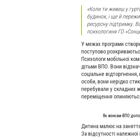
«Коли ти живеш у гурто
будинок, і ще й переж
ресурсну підтримку. В
психологиня ГО «Сонц
У межах програми створю
поступово розкриваються,
Психологи мобільної ком
дітьми ВПО. Вони відзна
соціальне відторгнення,
особи, вони нерідко стик
перебували у складних 
переміщення опиняються
Як жінкам-ВПО допо
Дитина малює на заняття
За відсутності належної 