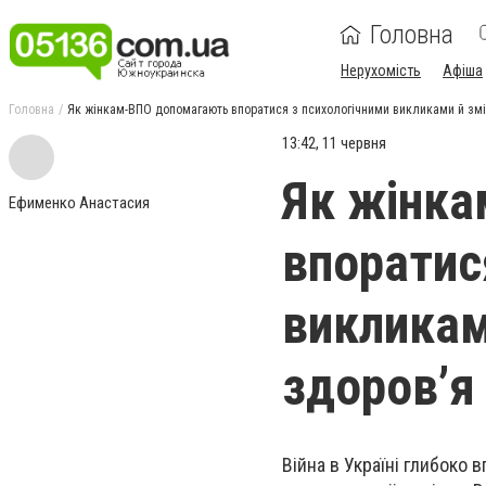
Головна
Нерухомість
Афіша
Головна
Як жінкам-ВПО допомагають впоратися з психологічними викликами й змі
13:42, 11 червня
Як жінк
Ефименко Анастасия
впоратис
викликам
здоровʼя
Війна в Україні глибоко 