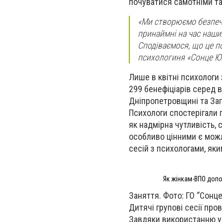
почуватися самотніми та
«Ми створюємо безпечн
принаймні на час наши
Сподіваємося, що це п
психологиня «Сонце Ю
Лише в квітні психологи 
299 бенефіціарів серед 
Дніпропетровщині та Запо
Психологи спостерігали 
як надмірна чутливість,
особливо цінними є можл
сесій з психологами, як
Як жінкам-ВПО допо
Заняття. Фото: ГО “Сонц
Дитячі групові сесії про
Завдяки використанню уяв