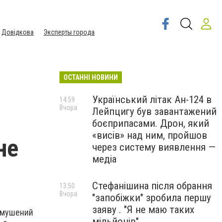
Довідкова
Эксперты города
ОСТАННІ НОВИНИ
Український літак Ан-124 в
14:59
Вчора
Лейпцигу був завантажений
боєприпасами. Дрон, який
«висів» над ним, пройшов
не
через систему виявлення —
медіа
Стефанішина після обрання
13:50
Вчора
"запобіжки" зробила першу
заяву . "Я не маю таких
вимушений
мільйонів"