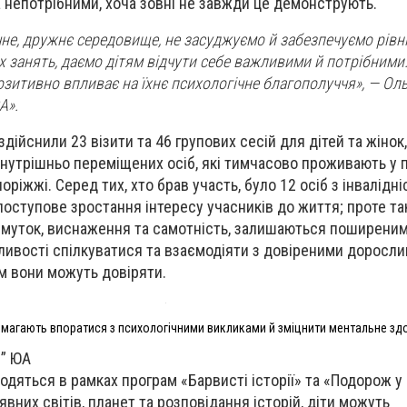
 непотрібними, хоча зовні не завжди це демонструють.
е, дружнє середовище, не засуджуємо й забезпечуємо рівні
х занять, даємо дітям відчути себе важливими й потрібними
озитивно впливає на їхнє психологічне благополуччя», — Оль
А».
здійснили 23 візити та 46 групових сесій для дітей та жіно
внутрішньо переміщених осіб, які тимчасово проживають у 
ріжжі. Серед тих, хто брав участь, було 12 осіб з інвалідні
поступове зростання інтересу учасників до життя; проте та
 смуток, виснаження та самотність, залишаються поширеним
ивості спілкуватися та взаємодіяти з довіреними доросли
им вони можуть довіряти.
магають впоратися з психологічними викликами й зміцнити ментальне зд
е” ЮА
водяться в рамках програм «Барвисті історії» та «Подорож у
них світів, планет та розповідання історій, діти можуть