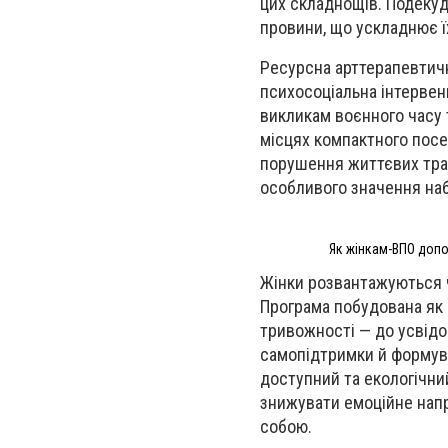
цих складнощів. Подекуд
провини, що ускладнює ї
Ресурсна арттерапевтичн
психосоціальна інтервен
викликам воєнного часу 
місцях компактного посе
порушення життєвих траєк
особливого значення на
Як жінкам-ВПО допо
Жінки розвантажуються ч
Програма побудована як 
тривожності — до усвідо
самопідтримки й формува
доступний та екологічни
знижувати емоційне напр
собою.