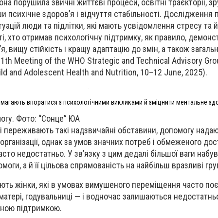
она порушила звичні життєві процеси, освітні траєкторії, 
и психічне здоров’я і відчуття стабільності. Дослідження 
уацій люди та підлітки, які мають усвідомлення стресу та 
ті, хто отримав психологічну підтримку, як правило, демон
я, вищу стійкість і кращу адаптацію до змін, а також загал
11th Meeting of the WHO Strategic and Technical Advisory Gro
ild and Adolescent Health and Nutrition, 10–12 June, 2025).
магають впоратися з психологічними викликами й зміцнити ментальне зд
огу. Фото: “Сонце” ЮА
і переживають такі надзвичайні обставини, допомогу нада
 організації, однак за умов значних потреб і обмеженого до
асто недостатньо. У зв’язку з цим дедалі більшої ваги набу
оги, а й її цільова спрямованість на найбільш вразливі гр
ють жінки, які в умовах вимушеного переміщення часто по
, матері, годувальниці — і водночас залишаються недостатн
ною підтримкою.