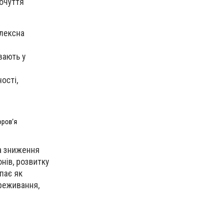
почуття
плексна
вають у
ості,
оровʼя
а зниження
нів, розвитку
пає як
реживання,