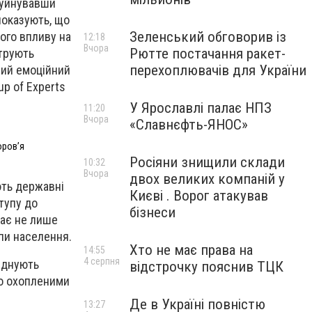
зруйнувавши
показують, що
Зеленський обговорив із
його впливу на
12:18
Вчора
Рютте постачання ракет-
струють
перехоплювачів для України
ьний емоційний
up of Experts
У Ярославлі палає НПЗ
11:20
Вчора
«Славнєфть-ЯНОС»
оровʼя
Росіяни знищили склади
10:32
Вчора
двох великих компаній у
ють державні
Києві . Ворог атакував
ступу до
бізнеси
ває не лише
упи населення.
Хто не має права на
14:55
4 серпня
єднують
відстрочку пояснив ТЦК
ьо охопленими
Де в Україні повністю
13:27