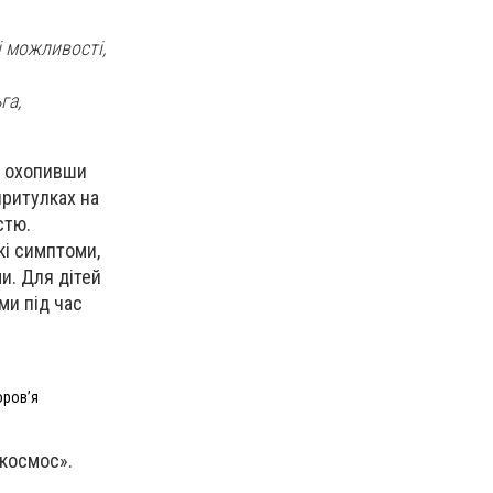
 можливості,
.
га,
к, охопивши
притулках на
стю.
кі симптоми,
и. Для дітей
ми під час
оровʼя
 космос».