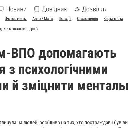
Новини
Довідник
Дозвілля
Фотоотчеты
Авто / Мото
Погода
Оголошення
Карта міста
цнити ментальне здоровʼя
ам-ВПО допомагають
я з психологічними
и й зміцнити менталь
вплинула на людей, особливо на тих, хто постраждав і був 