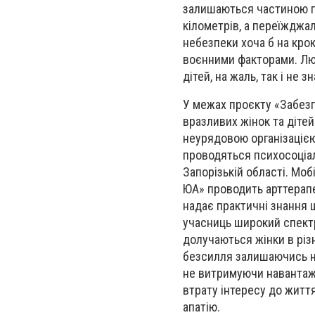
залишаються частиною п
кілометрів, а переїжджал
небезпеки хоча б на кро
воєнними факторами. Люд
дітей, на жаль, так і не 
У межах проєкту «Забез
вразливих жінок та дітей
неурядовою організацією 
проводяться психосоціал
Запорізькій області. Моб
ЮА» проводить арттерапе
надає практичні знання 
учасниць широкий спектр
долучаються жінки в різ
безсилля залишаючись на
не витримуючи навантаже
втрату інтересу до житт
апатію.