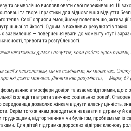
есу та символічно висловлювати свої переживання. Ці зах
єнтовані та творчі практики для відновлення відчуття безп
ого тепла. Сесії сприяли емоційному полегшенню, активації
утрішньої стійкості. Одним із важливих результатів таких
 є заземлення — повернення уваги до моменту «тут і зараз»
наченості, тривоги та розгубленості.
гачка негативних думок і почуттів, коли роблю щось руками,
 сесії з психологами, ми не помічаємо, як минає час. Спілк
, про які довго мовчали. Дівчата нас розуміють», — Марія, 67 
 формуванню атмосфери довіри та взаємопідтримки, що є 
льної ізоляції та втрати звичних соціальних ролей. Створе
 середовища дозволяє жінкам відчути власну цінність, зна
ти. Окрім того жінкам доводиться надавати підтримку й сво
 труднощами, відторгненням чи булінгом, проблемами із с
таками. Для дітей підтримка дорослих відіграє ключову рол