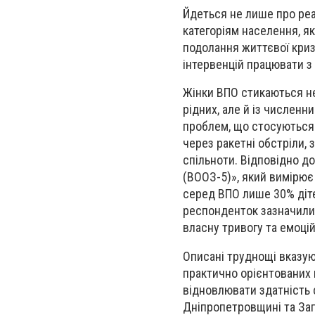
Йдеться не лише про реа
категоріям населення, я
подолання життєвої кризи
інтервенцій працювати з 
Жінки ВПО стикаються не
рідних, але й із численн
проблем, що стосуються 
через ракетні обстріли, 
спільноти. Відповідно д
(ВООЗ-5)», який вимірює
серед ВПО лише 30% діте
респонденток зазначили,
власну тривогу та емоцій
Описані труднощі вказую
практично орієнтованих 
відновлювати здатність 
Дніпропетровщині та Зап