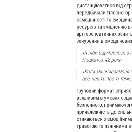
дистанціюватися від стр
передбачали тілесно-орі
самоцінності та емоційн
ресурсів та зміцненню вн
арттерапевтичних занять
занурення в емоції невиз
«Я ніби відчіпляюся з 
Людмила, 42 роки.
«Коли ми збираємося на
все, навіть про ті теми
Груповий формат сприяє
важливим в умовах соціа
безпечного, приймаючого
приналежність до спільно
стикаються з емоційними
тривогою та панічними а