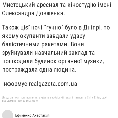
Мистецький арсенал та кіностудію імені
Олександра Довженка.
Також цієї ночі "гучно" було в Дніпрі, по
якому окупанти завдали удару
балістичними ракетами. Вони
зруйнували навчальний заклад та
пошкодили будинок органної музики,
постраждала одна людина.
Інформує realgazeta.com.ua
Якщо ви помітили помилку, виділіть необхідний текст і натисніть Ctrl + Enter, щоб
повідомити про це редакцію
Ефименко Анастасия