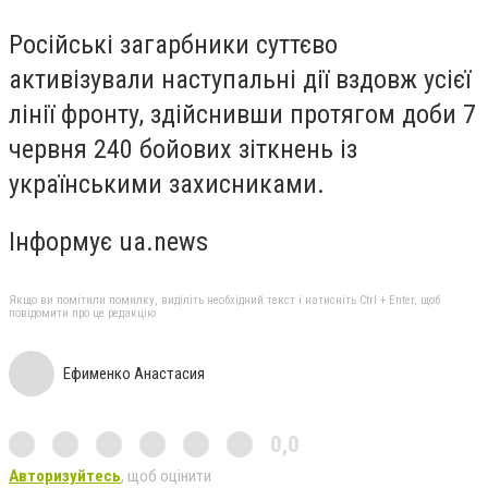
Російські загарбники суттєво
активізували наступальні дії вздовж усієї
лінії фронту, здійснивши протягом доби 7
червня 240 бойових зіткнень із
українськими захисниками.
Інформує ua.news
Якщо ви помітили помилку, виділіть необхідний текст і натисніть Ctrl + Enter, щоб
повідомити про це редакцію
Ефименко Анастасия
0,0
Авторизуйтесь
, щоб оцінити