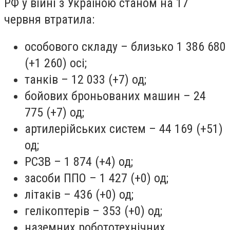
РФ у війні з Україною станом на 17
червня втратила:
особового складу – близько 1 386 680
(+1 260) осі;
танків – 12 033 (+7) од;
бойових броньованих машин – 24
775 (+7) од;
артилерійських систем – 44 169 (+51)
од;
РСЗВ – 1 874 (+4) од;
засоби ППО – 1 427 (+0) од;
літаків – 436 (+0) од;
гелікоптерів – 353 (+0) од;
наземних робототехнічних