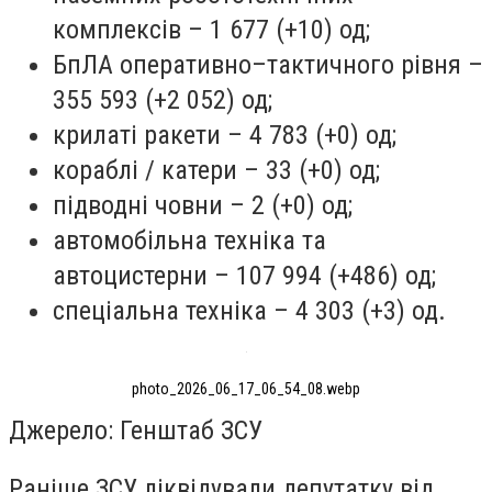
комплексів – 1 677 (+10) од;
БпЛА оперативно–тактичного рівня –
355 593 (+2 052) од;
крилаті ракети – 4 783 (+0) од;
кораблі / катери – 33 (+0) од;
підводні човни – 2 (+0) од;
автомобільна техніка та
автоцистерни – 107 994 (+486) од;
спеціальна техніка – 4 303 (+3) од.
photo_2026_06_17_06_54_08.webp
Джерело: Генштаб ЗСУ
Раніше ЗСУ ліквідували депутатку від