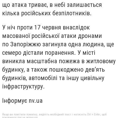
що атака триває, в небі залишається
кілька російських безпілотників.
У ніч проти 17 червня внаслідок
масованої російської атаки дронами
по Запоріжжю загинула одна людина, ще
семеро дістали поранення. У місті
виникла масштабна пожежа в житловому
будинку, а також пошкоджено дев’ять
будинків, автомобілі та іншу цивільну
інфраструктуру.
Інформує nv.ua
Якщо ви помітили помилку, виділіть необхідний текст і натисніть Ctrl + Enter, щоб
повідомити про це редакцію